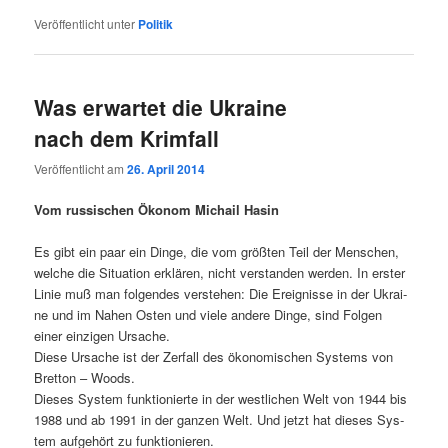
Veröffentlicht unter
Politik
Was erwartet die Ukraine
nach dem Krimfall
Veröffentlicht am
26. April 2014
Vom rus­si­schen Öko­nom Michail Hasin
Es gibt ein paar ein Din­ge, die vom größ­ten Teil der Men­schen,
wel­che die Situa­ti­on erklä­ren, nicht ver­stan­den wer­den. In ers­ter
Linie muß man fol­gen­des ver­ste­hen: Die Ereig­nis­se in der Ukrai­
ne und im Nahen Osten und vie­le ande­re Din­ge, sind Fol­gen
einer ein­zi­gen Ursache.
Die­se Ursa­che ist der Zer­fall des öko­no­mi­schen Sys­tems von
Bret­ton – Woods.
Die­ses Sys­tem funk­tio­nier­te in der west­li­chen Welt von 1944 bis
1988 und ab 1991 in der gan­zen Welt. Und jetzt hat die­ses Sys­
tem auf­ge­hört zu funktionieren.