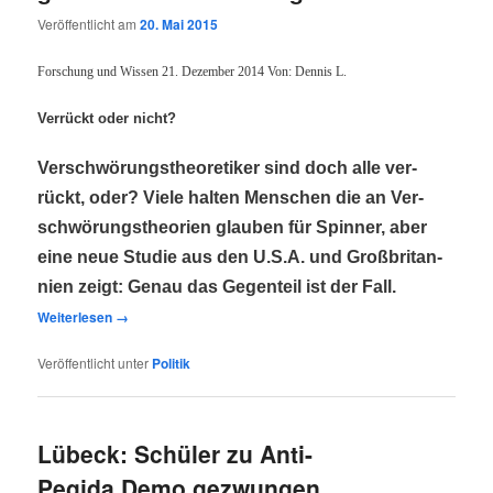
Veröffentlicht am
20. Mai 2015
For­schung und Wis­sen 21. Dezem­ber 2014 Von: Den­nis L.
Ver­rückt oder nicht?
Ver­schwö­rungs­theo­re­ti­ker sind doch alle ver­
rückt, oder? Vie­le hal­ten Men­schen die an Ver­
schwö­rungs­theo­rien glau­ben für Spin­ner, aber
eine neue Stu­die aus den U.S.A. und Groß­bri­tan­
ni­en zeigt: Genau das Gegen­teil ist der Fall.
Wei­ter­le­sen
→
Veröffentlicht unter
Politik
Lübeck: Schüler zu Anti-
Pegida Demo gezwungen