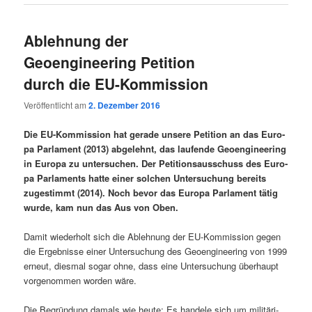
Ablehnung der
Geoengineering Petition
durch die EU-Kommission
Veröffentlicht am
2. Dezember 2016
Die EU-Kom­mis­si­on hat gera­de unse­re Peti­ti­on an das Euro­
pa Par­la­ment (2013) abge­lehnt, das lau­fen­de Geo­en­gi­nee­ring
in Euro­pa zu unter­su­chen. Der Peti­ti­ons­aus­schuss des Euro­
pa Par­la­ments hat­te einer sol­chen Unter­su­chung bereits
zuge­stimmt (2014). Noch bevor das Euro­pa Par­la­ment tätig
wur­de, kam nun das Aus von Oben.
Damit wie­der­holt sich die Ableh­nung der EU-Kom­mis­si­on gegen
die Ergeb­nis­se einer Unter­su­chung des Geo­en­gi­nee­ring von 1999
erneut, dies­mal sogar ohne, dass eine Unter­su­chung über­haupt
vor­ge­nom­men wor­den wäre.
Die Begrün­dung damals wie heu­te: Es han­de­le sich um mili­tä­ri­