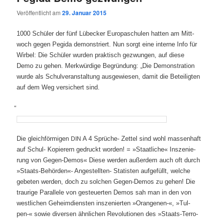
Veröffentlicht am
29. Januar 2015
1000 Schü­ler der fünf Lübe­cker Euro­pa­schu­len hat­ten am Mitt­
woch gegen Pegi­da demons­triert. Nun sorgt eine inter­ne Info für
Wir­bel: Die Schü­ler wur­den prak­tisch gezwun­gen, auf die­se
Demo zu gehen. Merk­wür­di­ge Begrün­dung: „Die Demons­tra­ti­on
wur­de als Schul­ver­an­stal­tung aus­ge­wie­sen, damit die Betei­lig­ten
auf dem Weg ver­si­chert sind.
“
Die gleich­för­mi­gen
A 4 Sprü­che- Zet­tel sind wohl mas­sen­haft
DIN
auf Schul- Kopie­rern gedruckt wor­den! = »Staat­li­che« Insze­nie­
rung von Gegen-Demos« Die­se wer­den außer­dem auch oft durch
»Staats-Behör­den«- Ange­stell­ten- Sta­tis­ten auf­ge­füllt, wel­che
gebe­ten wer­den, doch zu sol­chen Gegen-Demos zu gehen! Die
trau­ri­ge Par­al­le­le von gesteu­er­ten Demos sah man in den von
west­li­chen Geheim­diens­ten insze­nier­ten »Oran­ge­nen-«, »Tul­
pen-« sowie diver­sen ähn­li­chen Revo­lu­tio­nen des »Staats-Ter­ro­