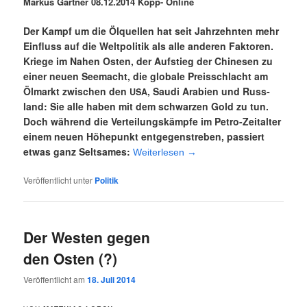
Mar­kus Gärt­ner
08.12.2014 Kopp- Online
Der Kampf um die Ölquel­len hat seit Jahr­zehn­ten mehr
Ein­fluss auf die Welt­po­li­tik als alle ande­ren Fak­to­ren.
Krie­ge im Nahen Osten, der Auf­stieg der Chi­ne­sen zu
einer neu­en See­macht, die glo­ba­le Preis­schlacht am
Ölmarkt zwi­schen den
, Sau­di Ara­bi­en und Russ­
USA
land: Sie alle haben mit dem schwar­zen Gold zu tun.
Doch wäh­rend die Ver­tei­lungs­kämp­fe im Petro-Zeit­al­ter
einem neu­en Höhe­punkt ent­ge­gen­stre­ben, pas­siert
etwas ganz Selt­sa­mes:
Wei­ter­le­sen
→
Veröffentlicht unter
Politik
Der Westen gegen
den Osten (?)
Veröffentlicht am
18. Juli 2014