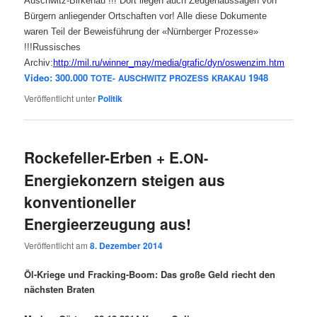
Auschwitz-Birkenau !!! Dort liegen auch Zeugenaussagen von
Bürgern anliegender Ortschaften vor! Alle diese Dokumente
waren Teil der Beweisführung der «Nürnberger Prozesse»
!!!Russisches
Archiv:
http://mil.ru/winner_may/media/grafic/dyn/oswenzim.htm
Video: 300.000
1948
TOTE-
AUSCHWITZ
PROZESS
KRAKAU
Veröffentlicht unter
Politik
Rockefeller-Erben + E.
ON-
Energiekonzern steigen aus
konventioneller
Energieerzeugung aus!
Veröffentlicht am
8. Dezember 2014
Öl-Krie­ge und Frack­ing-Boom: Das gro­ße Geld riecht den
nächs­ten Braten