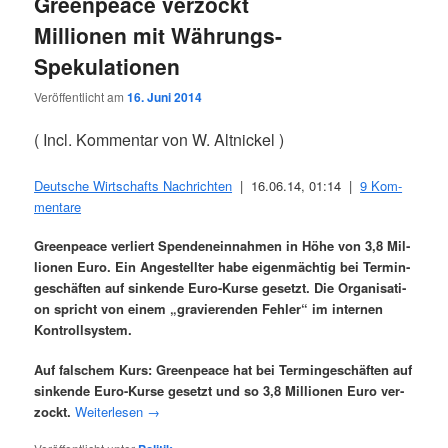
Greenpeace verzockt
Millionen mit Währungs-
Spekulationen
Veröffentlicht am
16. Juni 2014
( Incl. Kom­men­tar von W. Altnickel )
Deut­sche Wirt­schafts Nach­rich­ten
| 16.06.14, 01:14 |
9 Kom­
men­ta­re
Green­peace ver­liert Spen­den­ein­nah­men in Höhe von 3,8 Mil­
lio­nen Euro. Ein Ange­stell­ter habe eigen­mäch­tig bei Ter­min­
ge­schäf­ten auf sin­ken­de Euro-Kur­se gesetzt. Die Orga­ni­sa­ti­
on spricht von einem „gra­vie­ren­den Feh­ler“ im inter­nen
Kontrollsystem.
Auf fal­schem Kurs: Green­peace hat bei Ter­min­ge­schäf­ten auf
sin­ken­de Euro-Kur­se gesetzt und so 3,8 Mil­lio­nen Euro ver­
zockt.
Wei­ter­le­sen
→