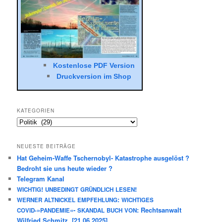
Kostenlose PDF Version
Druck­ver­sion im Shop
KATEGORIEN
Kategorien
NEUESTE BEITRÄGE
Hat Geheim-Waffe Tschernobyl- Katastrophe ausgelöst ?
Bedroht sie uns heute wieder ?
Telegram Kanal
!
!
WICHTIG
UNBEDINGT
GRÜNDLICH
LESEN
:
WERNER
ALTNICKEL
EMPFEHLUNG
WICHTIGES
»
«-
: Rechtsanwalt
COVID-
PANDEMIE
SKANDAL
BUCH
VON
Wilfried Schmitz, [21.06.2025]