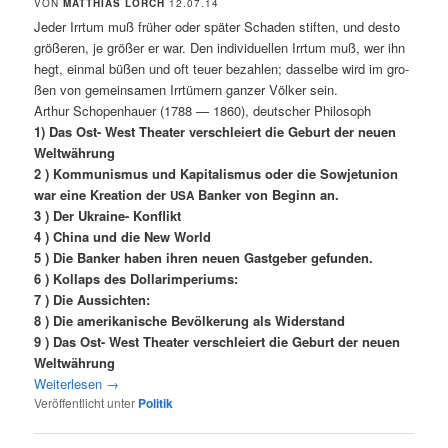
VON
MATTHIAS LORCH
12.07.14
Jeder Irr­tum muß frü­her oder spä­ter Scha­den stif­ten, und des­to
grö­ße­ren, je grö­ßer er war. Den indi­vi­du­el­len Irr­tum muß, wer ihn
hegt, ein­mal büßen und oft teu­er bezah­len; das­sel­be wird im gro­
ßen von gemein­sa­men Irr­tü­mern gan­zer Völ­ker sein.
Arthur Scho­pen­hau­er (1788 — 1860), deut­scher Philosoph
1) Das Ost- West Thea­ter ver­schlei­ert die Geburt der neu­en
Weltwährung
2 ) Kom­mu­nis­mus und Kapi­ta­lis­mus oder die Sowjet­uni­on
war eine Krea­ti­on der
Ban­ker von Beginn an.
USA
3 ) Der Ukrai­ne- Konflikt
4 ) Chi­na und die New World
5 ) Die Ban­ker haben ihren neu­en Gast­ge­ber gefunden.
6 ) Kol­laps des Dollarimperiums:
7 ) Die Aussichten:
8 ) Die ame­ri­ka­ni­sche Bevöl­ke­rung als Widerstand
9 ) Das Ost- West Thea­ter ver­schlei­ert die Geburt der neu­en
Weltwährung
Wei­ter­le­sen
→
Veröffentlicht unter
Politik