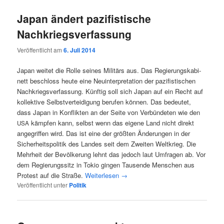
Japan ändert pazifistische
Nachkriegsverfassung
Veröffentlicht am
6. Juli 2014
Japan wei­tet die Rol­le sei­nes Mili­tärs aus. Das Regie­rungs­ka­bi­
nett beschloss heu­te eine Neu­in­ter­pre­ta­ti­on der pazi­fis­ti­schen
Nach­kriegs­ver­fas­sung. Künf­tig soll sich Japan auf ein Recht auf
kol­lek­ti­ve Selbst­ver­tei­di­gung beru­fen kön­nen. Das bedeu­tet,
dass Japan in Kon­flik­ten an der Sei­te von Ver­bün­de­ten wie den
kämp­fen kann, selbst wenn das eige­ne Land nicht direkt
USA
ange­grif­fen wird. Das ist eine der größ­ten Ände­run­gen in der
Sicher­heits­po­li­tik des Lan­des seit dem Zwei­ten Welt­krieg. Die
Mehr­heit der Bevöl­ke­rung lehnt das jedoch laut Umfra­gen ab. Vor
dem Regie­rungs­sitz in Tokio gin­gen Tau­sen­de Men­schen aus
Pro­test auf die Stra­ße.
Wei­ter­le­sen
→
Veröffentlicht unter
Politik