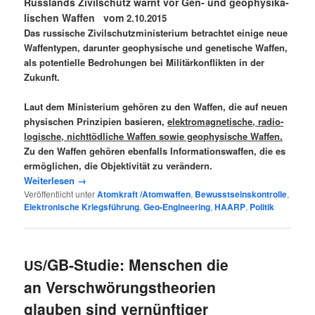
Russ­lands Zivil­schutz warnt vor Gen- und geo­phy­si­ka­
li­schen Waf­fen vom
2.10.2015
Das rus­si­sche Zivil­schutz­mi­nis­te­ri­um betrach­tet eini­ge neue
Waf­fen­ty­pen, dar­un­ter geo­phy­si­sche und gene­ti­sche Waf­fen,
als poten­ti­el­le Bedro­hun­gen bei Mili­tär­kon­flik­ten in der
Zukunft.
Laut dem Minis­te­ri­um gehö­ren zu den Waf­fen, die auf neu­en
phy­si­schen Prin­zi­pi­en basie­ren,
elek­tro­ma­gne­ti­sche, radio­
lo­gi­sche, nichtt­öd­li­che Waf­fen sowie geo­phy­si­sche Waf­fen.
Zu den Waf­fen gehö­ren eben­falls Infor­ma­ti­ons­waf­fen, die es
ermög­li­chen, die Objek­ti­vi­tät zu verändern.
Wei­ter­le­sen
→
Veröffentlicht unter
Atomkraft /Atomwaffen
,
Bewusstseinskontrolle
,
Elektronische Kriegsführung
,
Geo-Engineering
,
HAARP
,
Politik
/GB-Studie: Menschen die
US
an Verschwörungstheorien
glauben sind vernünftiger