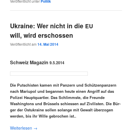
Veröffentlicht unter
Politik
Ukraine: Wer nicht in die
EU
will, wird erschossen
Veröffentlicht am
14. Mai 2014
Schweiz Maga­zin
9.5.201
4
Die Put­schis­ten kamen mit Pan­zern und Schüt­zen­pan­zern
nach Mariu­pol und began­nen heu­te einen Angriff auf das
Poli­zei Haupt­quar­tier. Das Schlimms­te, die Freun­de
Washing­tons und Brüs­sels schies­sen auf Zivi­lis­ten. Die Bür­
ger der Ost­ukrai­ne sol­len solan­ge mit Gewalt über­zo­gen
wer­den, bis ihr Wil­le gebro­chen ist..
Wei­ter­le­sen
→