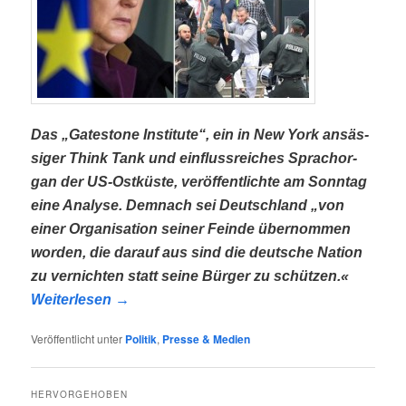
Das „Gates­tone Insti­tu­te“, ein in New York ansäs­
si­ger Think Tank und ein­fluss­rei­ches Sprach­or­
gan der US-Ost­küs­te, ver­öf­fent­lich­te am Sonn­tag
eine Ana­ly­se. Dem­nach sei Deutsch­land „von
einer Orga­ni­sa­ti­on sei­ner Fein­de über­nom­men
wor­den, die dar­auf aus sind die deut­sche Nati­on
zu ver­nich­ten statt sei­ne Bür­ger zu schüt­zen.«
Wei­ter­le­sen
→
Veröffentlicht unter
Politik
,
Presse & Medien
HERVORGEHOBEN