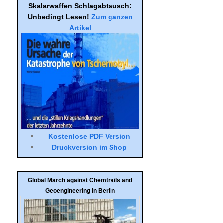
Skalar­waf­fen Schlag­ab­tausch:
Unbe­dingt Lesen!
Zum gan­zen
Arti­kel
Kostenlose PDF Version
Druck­ver­sion im Shop
Global March against Chemtrails and
Geoengineering in Berlin