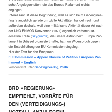
sche Ange­le­gen­hei­ten, die das Euro­pa Par­la­ment nichts
angingen.
Inter­es­sant ist die­se Begrün­dung, weil es sich beim Geo­en­gi­nee­
ring ja angeb­lich gera­de um zivi­le Akti­vi­tä­ten han­deln soll, und
außer­dem des­halb, weil eine mili­tä­ri­sche Akti­vi­tät die­ser Art nach
der UNO-ENMOD-Kon­ven­ti­on (1977) eigent­lich ver­bo­ten ist.
Jose­fi­na Frai­le (
Sky­guards
), die unse­re Akti­on beim Euro­pa Par­
la­ment in Brüs­sel orga­ni­siert hat­te, hat nun Wider­spruch gegen
die Ent­schlie­ßung der EU-Kom­mis­si­on eingelegt.
Hier der Text für den Ein­spruch:
Com­mis­si­on – Appeal Clo­sure of Peti­ti­on Euro­pean Par­
EU
lia­ment – Eng­lish
Veröffentlicht unter
Geo-Engineering
,
Politik
»
«
BRD
REGIERUNG
,
EMPFIEHLT
VORRÄTE
FÜR
(
)
DEN
VERTEIDIGUNGS-
!
NOTFALL
ANZULEGEN