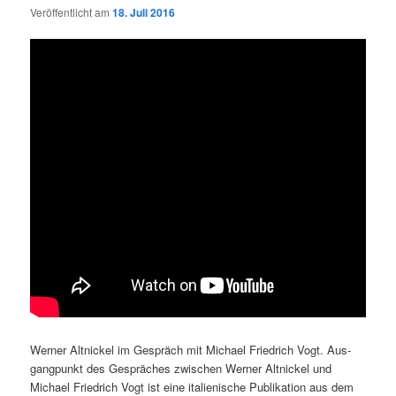
Veröffentlicht am
18. Juli 2016
Wer­ner Alt­ni­ckel im Gespräch mit Micha­el Fried­rich Vogt. Aus­
gang­punkt des Gesprä­ches zwi­schen Wer­ner Alt­ni­ckel und
Micha­el Fried­rich Vogt ist eine ita­lie­ni­sche Publi­ka­ti­on aus dem