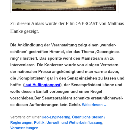
Zu die­sem Anlass wur­de der Film
von Mat­thi­as
OVERCAST
Han­ke gezeigt.
Die Ankün­di­gung der Ver­an­stal­tung zeigt
einen ‚wun­der­
schö­nen‘ gestreif­ten Him­mel, der das The­ma
‚Geo­en­gi­nee­
ring‘ illus­triert. Das sporn­te wohl den Main­stream an zu
inter­ve­nie­ren. Die Kon­fe­renz wur­de von eini­gen Ver­tre­tern
der natio­na­len Pres­se ange­kün­digt und man warn­te davor,
die ‚Kom­plot­tis­ten‘ gar in den Senat ein­zie­hen zu las­sen und
hoff­te (
laut Huf­fing­ton­post
), der Senats­prä­si­dent kön­ne und
wol­le die­sem Ein­fall vor­beu­gen und einen Rie­gel
vorschieben.Der Senats­prä­si­dent schenk­te erstaun­li­cher­wei­
se die­sen Auf­for­de­run­gen kein Gehör.
Wei­ter­le­sen
→
Veröffentlicht unter
Geo-Engineering
,
Öffentliche Stellen /
Regierungen
,
Politik
,
Umwelt- und Wetterbeinflussung
,
Veranstaltungen