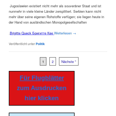
Jugo­sla­wi­en exis­tiert nicht mehr als sou­ve­rä­ner Staat und ist
nun­mehr in vie­le klei­ne Län­der zer­split­tert. Ser­bi­en kann nicht
mehr über sei­ne eige­nen Roh­stof­fe ver­fü­gen; sie lie­gen heu­te in
der Hand von aus­län­di­schen Monopolgesellschaften
.
Bri­git­te Queck Бригитте
Кве
Wei­ter­le­sen
→
Veröffentlicht unter
Politik
1
2
Nächste "
Für Flugblätter
zum Ausdrucken
hier klicken