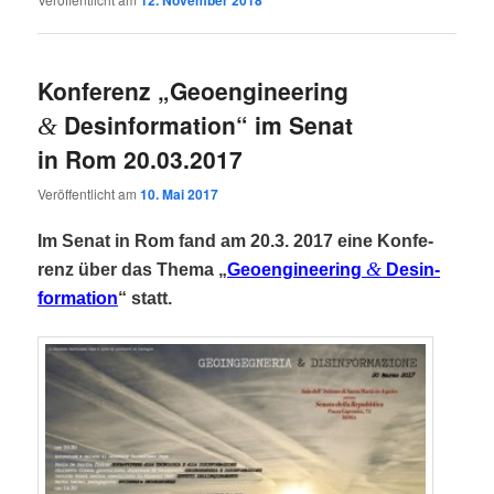
12. November 2018
Konferenz „Geoengineering
Desinformation“ im Senat
&
in Rom 20.03.2017
Veröffentlicht am
10. Mai 2017
Im Senat in Rom fand am 20.3. 2017 eine Kon­fe­
&
renz über das The­ma „
Geo­en­gi­nee­ring
Des­in­
for­ma­ti­on
“ statt.