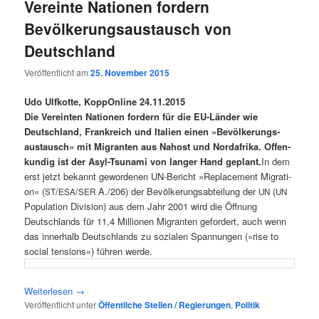
Vereinte Nationen fordern
Bevölkerungsaustausch von
Deutschland
Veröffentlicht am
25. November 2015
Udo Ulfkot­te, Kopp
Online
24.11.2015
Die Ver­ein­ten Natio­nen for­dern für die EU-Län­der wie
Deutsch­land, Frank­reich und Ita­li­en einen »Bevöl­ke­rungs­
aus­tausch« mit Migran­ten aus Nah­ost und Nord­afri­ka. Offen­
kun­dig ist der Asyl-Tsu­na­mi von lan­ger Hand geplant.
In dem
erst jetzt bekannt gewor­de­nen UN-Bericht »Repla­ce­ment Migra­ti­
on« (
/
/
A./206) der Bevöl­ke­rungs­ab­tei­lung der
(
ST
ESA
SER
UN
UN
Popu­la­ti­on Divi­si­on) aus dem Jahr 2001 wird die Öff­nung
Deutsch­lands für 11,4 Mil­lio­nen Migran­ten gefor­dert, auch wenn
das inner­halb Deutsch­lands zu sozia­len Span­nun­gen (»rise to
social ten­si­ons«) füh­ren werde.
Wei­ter­le­sen
→
Veröffentlicht unter
Öffentliche Stellen / Regierungen
,
Politik