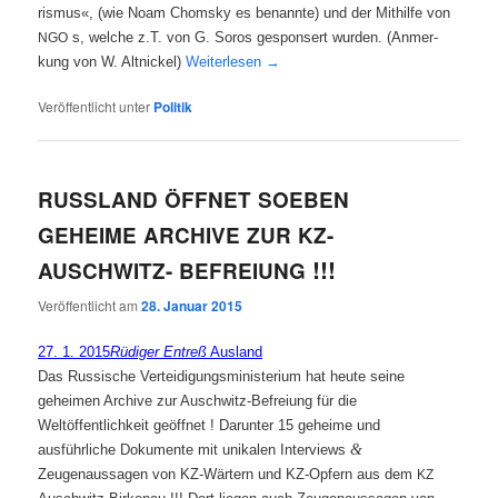
ris­mus«, (wie Noam Chom­sky es benann­te) und der Mit­hil­fe von
s, wel­che z.T. von G. Sor­os gespon­sert wur­den. (Anmer­
NGO
kung von W. Alt­ni­ckel)
Wei­ter­le­sen
→
Veröffentlicht unter
Politik
RUSSLAND
ÖFFNET
SOEBEN
GEHEIME
ARCHIVE
ZUR
KZ-
!!!
AUSCHWITZ-
BEFREIUNG
Veröffentlicht am
28. Januar 2015
27. 1. 2015
Rüdiger Entreß
Ausland
Das Russische Verteidigungsministerium hat heute seine
geheimen Archive zur Auschwitz-Befreiung für die
Weltöffentlichkeit geöffnet ! Darunter 15 geheime und
&
ausführliche Dokumente mit unikalen Interviews
Zeugenaussagen von KZ-Wärtern und KZ-Opfern aus dem
KZ