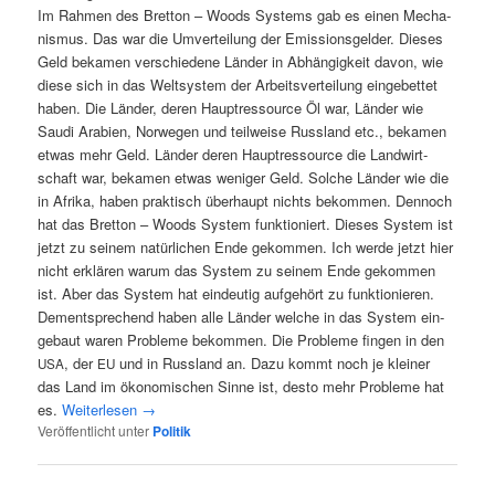
Im Rah­men des Bret­ton – Woods Sys­tems gab es einen Mecha­
nis­mus. Das war die Umver­tei­lung der Emis­si­ons­gel­der. Die­ses
Geld beka­men ver­schie­de­ne Län­der in Abhän­gig­keit davon, wie
die­se sich in das Welt­sys­tem der Arbeits­ver­tei­lung ein­ge­bet­tet
haben. Die Län­der, deren Haupt­res­sour­ce Öl war, Län­der wie
Sau­di Ara­bi­en, Nor­we­gen und teil­wei­se Russ­land etc., beka­men
etwas mehr Geld. Län­der deren Haupt­res­sour­ce die Land­wirt­
schaft war, beka­men etwas weni­ger Geld. Sol­che Län­der wie die
in Afri­ka, haben prak­tisch über­haupt nichts bekom­men. Den­noch
hat das Bret­ton – Woods Sys­tem funk­tio­niert. Die­ses Sys­tem ist
jetzt zu sei­nem natür­li­chen Ende gekom­men. Ich wer­de jetzt hier
nicht erklä­ren war­um das Sys­tem zu sei­nem Ende gekom­men
ist. Aber das Sys­tem hat ein­deu­tig auf­ge­hört zu funktionieren.
Dem­entspre­chend haben alle Län­der wel­che in das Sys­tem ein­
ge­baut waren Pro­ble­me bekom­men. Die Pro­ble­me fin­gen in den
, der
und in Russ­land an. Dazu kommt noch je klei­ner
USA
EU
das Land im öko­no­mi­schen Sin­ne ist, des­to mehr Pro­ble­me hat
es.
Wei­ter­le­sen
→
Veröffentlicht unter
Politik