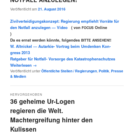
Veröffentlicht am
21. August 2016
Zivil­ver­tei­di­gungs­kon­zept: Regie­rung emp­fiehlt Vor­rä­te für
den Not­fall anzu­le­gen — Video
( von
Online
FOCUS
)
Da es ernst wer­den könn­te, fol­gen­des
!!
BITTE
ANSEHEN
W. Alt­ni­ckel — Aut­ar­kie- Vor­trag beim Umden­ken Kon­
gress 2013
Rat­ge­ber für Not­fall- Vor­sor­ge des Katastrophenschutzes
Wei­ter­le­sen
→
Veröffentlicht unter
Öffentliche Stellen / Regierungen
,
Politik
,
Presse
& Medien
HERVORGEHOBEN
36 geheime Ur-Logen
regieren die Welt.
Machtergreifung hinter den
Kulissen