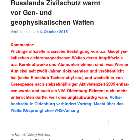
Russlands Zivilschutz warnt
vor Gen- und
geophysikalischen Waffen
Veröffentlicht am
4. Oktober 2015
Kom­men­tar:
Wich­ti­ge offi­zi­el­le rus­si­sche Bestä­ti­gung von u.a. Geo­phy­si­
ka­li­schen elek­tro­ma­gne­ti­schen Waffen,deren Angriffs­zie­le
u.a. Kern­kraft­wer­ke und Atom­un­ter­neh­men sind, was Wer­ner
Alt­ni­ckel seit zwölf Jah­ren doku­men­tiert und ver­öf­fent­licht
hat (sie­he Ein­schub Tscher­no­byl etc.) und wes­halb er von
Green­peace nach sieb­zehn­jäh­ri­ger Akti­vis­ten­zeit 2005 ent­las­
sen wur­de und auch als
Olden­burg Refe­rent nicht mehr
VHS
unter­rich­ten durf­te, weil dies unglaub­wür­dig wäre.
Volks­
hoch­schule Olden­burg ver­hin­dert Vor­trag: Macht über das
Wetter!Ursprünglicher-VHS-Anhang
© Sputnik/ Vale­riy Melnikov