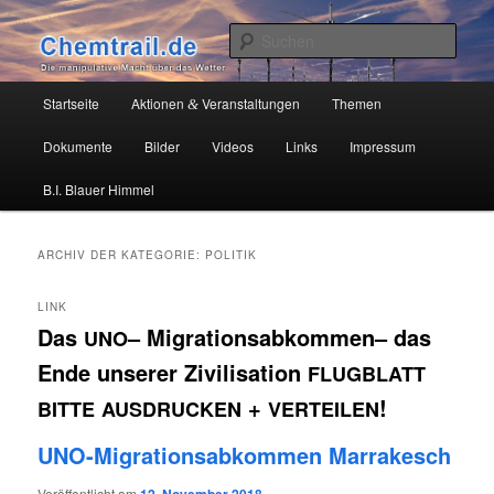
Zum
Zum
Die manipulative Macht über das Wetter
primären
sekundären
Such
Inhalt
Inhalt
springen
springen
Chemtrail.de
Hauptmenü
Startseite
Aktionen
Veranstaltungen
Themen
&
Dokumente
Bilder
Videos
Links
Impressum
B.I. Blauer Himmel
ARCHIV DER KATEGORIE:
POLITIK
LINK
Das
– Migrationsabkommen– das
UNO
Ende unserer Zivilisation
FLUGBLATT
+
!
BITTE
AUSDRUCKEN
VERTEILEN
UNO-Migrationsabkommen Marrakesch
Veröffentlicht am