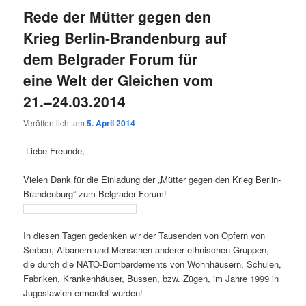
Rede der Mütter gegen den
Krieg Berlin-Brandenburg auf
dem Belgrader Forum für
eine Welt der Gleichen vom
21.–24.03.2014
Veröffentlicht am
5. April 2014
Lie­be Freunde,
Vie­len Dank für die Ein­la­dung der „Müt­ter gegen den Krieg Ber­lin-
Bran­den­burg“ zum Bel­gra­der Forum!
In die­sen Tagen geden­ken wir der Tau­sen­den von Opfern von
Ser­ben, Alba­nern und Men­schen ande­rer eth­ni­schen Grup­pen,
die durch die NATO-Bom­bar­de­ments von Wohn­häu­sern, Schu­len,
Fabri­ken, Kran­ken­häu­ser, Bus­sen, bzw. Zügen, im Jah­re 1999 in
Jugo­sla­wi­en ermor­det wurden!