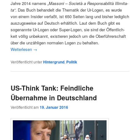
Jah­re 2014 namens
„Masso­ni – Socie­tà a Responsa­bi­li­tà Illi­mi­ta­
ta“
. Das Buch behan­delt die The­ma­tik der Ur-Logen, es wur­de
von einem Insi­der ver­faßt, ist 650 Sei­ten lang und bis­her ledig­lich
aus­zugs­wei­se auf Deutsch erhält­lich. Laut dem Buch gibt es
soge­nann­te Ur-Logen oder Super-Logen, sie sind der Öffent­lich­
keit völ­lig unbe­kannt, exis­tie­ren jedoch um die Ober­füh­rer­schaft
über die unzäh­li­gen nor­ma­len Logen zu behalten.
Wei­ter­le­sen
→
Veröffentlicht unter
Hintergrund
,
Politik
US-Think Tank: Feindliche
Übernahme in Deutschland
Veröffentlicht am
19. Januar 2016