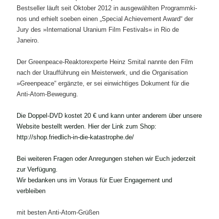
Best­sel­ler läuft seit Okto­ber 2012 in aus­ge­wähl­ten Pro­gramm­ki­
nos und erhielt soeben einen „Spe­cial Achie­ve­ment Award“ der
Jury des »Inter­na­tio­nal Ura­ni­um Film Fes­ti­vals« in Rio de
Janeiro.
Der Green­peace-Reak­tor­ex­per­te Heinz Smit­al nann­te den Film
nach der Urauf­füh­rung ein Meis­ter­werk, und die Orga­ni­sa­ti­on
»Green­peace“ ergänz­te, er sei ein­wich­ti­ges Doku­ment für die
Anti-Atom-Bewegung.
Die Dop­pel-DVD kos­tet 20 € und kann unter ande­rem über unse­re
Web­site bestellt wer­den. Hier der Link zum Shop:
http://shop.friedlich-in-die-katastrophe.de/
Bei wei­te­ren Fra­gen oder Anre­gun­gen ste­hen wir Euch jeder­zeit
zur Verfügung.
Wir bedan­ken uns im Vor­aus für Euer Enga­ge­ment und
verbleiben
mit bes­ten Anti-Atom-Grüßen