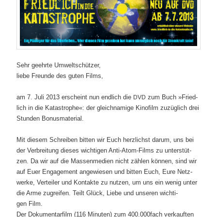
Sehr geehr­te Umweltschützer,
lie­be Freun­de des guten Films,
am 7. Juli 2013 erscheint nun end­lich die
zum Buch »Fried­
DVD
lich in die Kata­stro­phe«: der gleich­na­mi­ge Kino­film zuzüg­lich drei
Stun­den Bonusmaterial.
Mit die­sem Schrei­ben bit­ten wir Euch herz­lichst dar­um, uns bei
der Ver­brei­tung die­ses wich­ti­gen Anti-Atom-Films zu unter­stüt­
zen. Da wir auf die Mas­sen­me­di­en nicht zäh­len kön­nen, sind wir
auf Euer Enga­ge­ment ange­wie­sen und bit­ten Euch, Eure Netz­
wer­ke, Ver­tei­ler und Kon­tak­te zu nut­zen, um uns ein wenig unter
die Arme zugrei­fen. Teilt Glück, Lie­be und unse­ren wich­ti­
gen Film.
Der Doku­men­tar­film (116 Minu­ten) zum 400.000
fach ver­kauf­ten