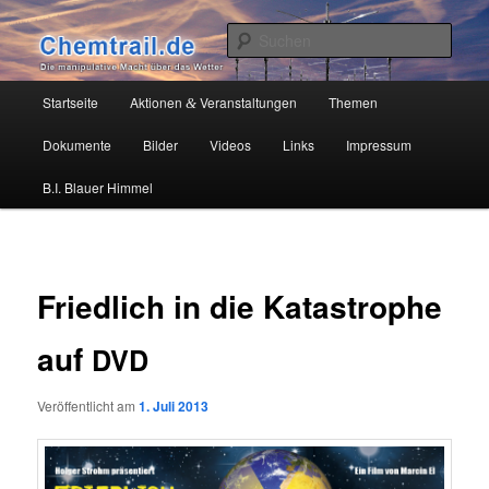
Zum
Die manipulative Macht über das Wetter
primären
Such
Inhalt
springen
Chemtrail.de
Hauptmenü
Startseite
Aktionen
Veranstaltungen
Themen
&
Dokumente
Bilder
Videos
Links
Impressum
B.I. Blauer Himmel
Friedlich in die Katastrophe
auf
DVD
Veröffentlicht am
1. Juli 2013