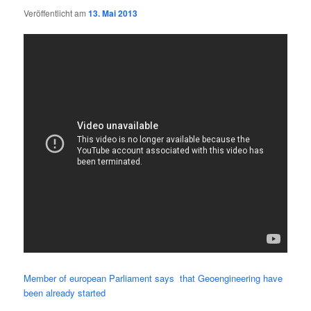
Veröffentlicht am
13. Mai 2013
Mem­ber of euro­pean Par­lia­ment says that Geo­en­gi­nee­ring have
been alre­a­dy started