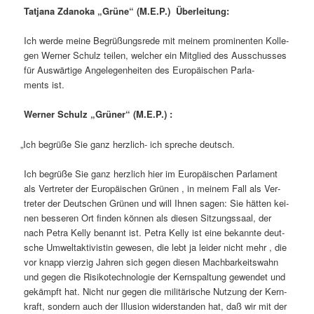
Tat­ja­na Zdano­ka „Grü­ne“ (M.E.P.) Überleitung:
Ich wer­de mei­ne Begrü­ßungs­re­de mit mei­nem pro­mi­nen­ten Kol­le­
gen Wer­ner Schulz tei­len, wel­cher ein Mit­glied des Aus­schus­ses
für Aus­wär­ti­ge Ange­le­gen­hei­ten des Euro­päi­schen Par­la­
ments ist.
Wer­ner Schulz „Grü­ner“ (M.E.P.) :
„
Ich begrü­ße Sie ganz herz­lich- ich spre­che deutsch.
Ich begrü­ße Sie ganz herz­lich hier im Euro­päi­schen Par­la­ment
als Ver­tre­ter der Euro­päi­schen Grü­nen , in mei­nem Fall als Ver­
tre­ter der Deut­schen Grü­nen und will Ihnen sagen: Sie hät­ten kei­
nen bes­se­ren Ort fin­den kön­nen als die­sen Sit­zungs­saal, der
nach Petra Kel­ly benannt ist. Petra Kel­ly ist eine bekann­te deut­
sche Umwelt­ak­ti­vis­tin gewe­sen, die lebt ja lei­der nicht mehr , die
vor knapp vier­zig Jah­ren sich gegen die­sen Mach­bar­keits­wahn
und gegen die Risi­ko­tech­no­lo­gie der Kern­spal­tung gewen­det und
gekämpft hat. Nicht nur gegen die mili­tä­ri­sche Nut­zung der Kern­
kraft, son­dern auch der Illu­si­on wider­stan­den hat, daß wir mit der