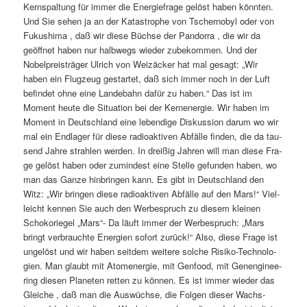
Kern­spal­tung für immer die Ener­gie­fra­ge gelöst haben könn­ten.
Und Sie sehen ja an der Kata­stro­phe von Tscher­no­byl oder von
Fuku­shi­ma , daß wir die­se Büch­se der Pan­dor­ra , die wir da
geöff­net haben nur halb­wegs wie­der zube­kom­men. Und der
Nobel­preis­trä­ger Ulrich von Weiz­äcker hat mal gesagt: „Wir
haben ein Flug­zeug gestar­tet, daß sich immer noch in der Luft
befin­det ohne eine Lan­de­bahn dafür zu haben.“ Das ist im
Moment heu­te die Situa­ti­on bei der Kern­ener­gie. Wir haben im
Moment in Deutsch­land eine leben­di­ge Dis­kus­si­on dar­um wo wir
mal ein End­la­ger für die­se radio­ak­ti­ven Abfäl­le fin­den, die da tau­
send Jah­re strah­len wer­den. In drei­ßig Jah­ren will man die­se Fra­
ge gelöst haben oder zumin­dest eine Stel­le gefun­den haben, wo
man das Gan­ze hin­brin­gen kann. Es gibt in Deutsch­land den
Witz: „Wir brin­gen die­se radio­ak­ti­ven Abfäl­le auf den Mars!“ Viel­
leicht ken­nen Sie auch den Wer­be­spruch zu die­sem klei­nen
Scho­ko­rie­gel „Mars“- Da läuft immer der Wer­be­spruch: „Mars
bringt ver­brauch­te Ener­gien sofort zurück!“ Also, die­se Fra­ge ist
unge­löst und wir haben seit­dem wei­te­re sol­che Risi­ko-Tech­no­lo­
gien. Man glaubt mit Atom­ener­gie, mit Gen­food, mit Genen­gi­nee­
ring die­sen Pla­ne­ten ret­ten zu kön­nen. Es ist immer wie­der das
Glei­che , daß man die Aus­wüch­se, die Fol­gen die­ser Wachs­