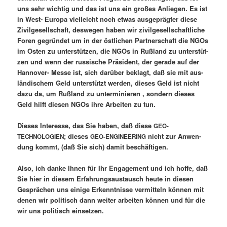
uns sehr wich­tig und das ist uns ein gro­ßes Anlie­gen. Es ist
in West- Euro­pa viel­leicht noch etwas aus­ge­präg­ter die­se
Zivil­ge­sell­schaft, des­we­gen haben wir zivil­ge­sell­schaft­li­che
Foren gegrün­det um in der öst­li­chen Part­ner­schaft die NGOs
im Osten zu unter­stüt­zen, die NGOs in Ruß­land zu unter­stüt­
zen und wenn der rus­si­sche Prä­si­dent, der gera­de auf der
Han­no­ver- Mes­se ist, sich dar­über beklagt, daß sie mit aus­
län­di­schem Geld unter­stützt wer­den, die­ses Geld ist nicht
dazu da, um Ruß­land zu unter­mi­nie­ren , son­dern die­ses
Geld hilft die­sen NGOs ihre Arbei­ten zu tun.
Die­ses Inter­es­se, das Sie haben, daß die­se
GEO-
; die­ses
nicht zur Anwen­
TECHNOLOGIEN
GEO-ENGINEERING
dung kommt, (daß Sie sich) damit beschäftigen.
Also, ich dan­ke Ihnen für Ihr Enga­ge­ment und ich hof­fe, daß
Sie hier in die­sem Erfah­rungs­aus­tausch heu­te in die­sen
Gesprä­chen uns eini­ge Erkennt­nis­se ver­mit­teln kön­nen mit
denen wir poli­tisch dann wei­ter arbei­ten kön­nen und für die
wir uns poli­tisch einsetzen.