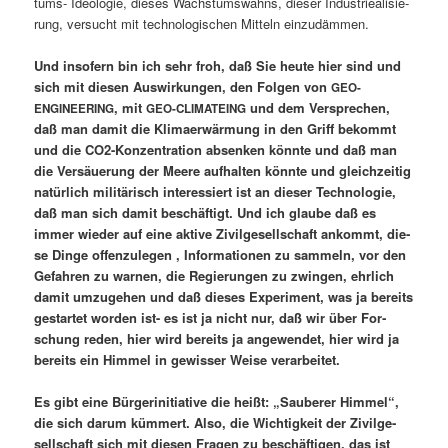
tums- Ideo­lo­gie, die­ses Wachs­tums­wahns, die­ser Indus­trie­ali­sie­
rung, ver­sucht mit tech­no­lo­gi­schen Mit­teln einzudämmen.
Und inso­fern bin ich sehr froh, daß Sie heu­te hier sind und
sich mit die­sen Aus­wir­kun­gen, den Fol­gen von
GEO-
, mit
und dem Ver­spre­chen,
ENGINEERING
GEO-CLIMATEING
daß man damit die Kli­ma­er­wär­mung in den Griff bekommt
und die CO2-Kon­zen­tra­ti­on absen­ken könn­te und daß man
die Ver­säue­rung der Mee­re auf­hal­ten könn­te und gleich­zei­tig
natür­lich mili­tä­risch inter­es­siert ist an die­ser Tech­no­lo­gie,
daß man sich damit beschäf­tigt. Und ich glau­be daß es
immer wie­der auf eine akti­ve Zivil­ge­sell­schaft ankommt, die­
se Din­ge offen­zu­le­gen , Infor­ma­tio­nen zu sam­meln, vor den
Gefah­ren zu war­nen, die Regie­run­gen zu zwin­gen, ehr­lich
damit umzu­ge­hen und daß die­ses Expe­ri­ment, was ja bereits
gestar­tet wor­den ist- es ist ja nicht nur, daß wir über For­
schung reden, hier wird bereits ja ange­wen­det, hier wird ja
bereits ein Him­mel in gewis­ser Wei­se verarbeitet.
Es gibt eine Bür­ger­initia­ti­ve die heißt: „Sau­be­rer Him­mel“,
die sich dar­um küm­mert. Also, die Wich­tig­keit der Zivil­ge­
sell­schaft sich mit die­sen Fra­gen zu beschäf­ti­gen, das ist