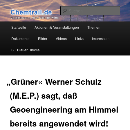
Zum
Die manipulative Macht über das Wetter
primären
Such
Inhalt
springen
Chemtrail.de
Hauptmenü
Startseite
Aktionen
Veranstaltungen
Themen
&
Dokumente
Bilder
Videos
Links
Impressum
B.I. Blauer Himmel
„
Grüner« Werner Schulz
(M.E.P.) sagt, daß
Geoengineering am Himmel
bereits angewendet wird!