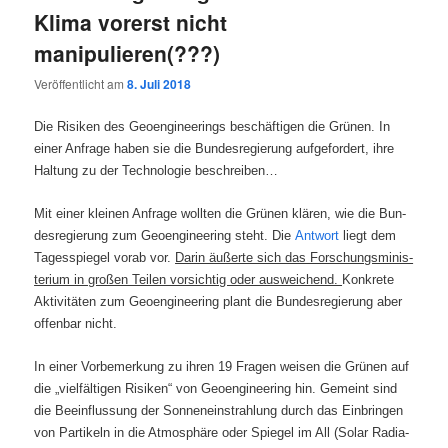
Klima vorerst nicht
manipulieren(???)
Veröffentlicht am
8. Juli 2018
Die Risi­ken des Geo­en­gi­nee­rings beschäf­ti­gen die Grü­nen. In
einer Anfra­ge haben sie die Bun­des­re­gie­rung auf­ge­for­dert, ihre
Hal­tung zu der Tech­no­lo­gie beschreiben…
Mit einer klei­nen Anfra­ge woll­ten die Grü­nen klä­ren, wie die Bun­
des­re­gie­rung zum Geo­en­gi­nee­ring steht. Die
Ant­wort
liegt dem
Tages­spie­gel vor­ab vor.
Dar­in äußer­te sich das For­schungs­mi­nis­
te­ri­um in gro­ßen Tei­len vor­sich­tig oder aus­wei­chend.
Kon­kre­te
Akti­vi­tä­ten zum Geo­en­gi­nee­ring plant die Bun­des­re­gie­rung aber
offen­bar nicht.
In einer Vor­be­mer­kung zu ihren 19 Fra­gen wei­sen die Grü­nen auf
die „viel­fäl­ti­gen Risi­ken“ von Geo­en­gi­nee­ring hin. Gemeint sind
die Beein­flus­sung der Son­nen­ein­strah­lung durch das Ein­brin­gen
von Par­ti­keln in die Atmo­sphä­re oder Spie­gel im All (Solar Radia­