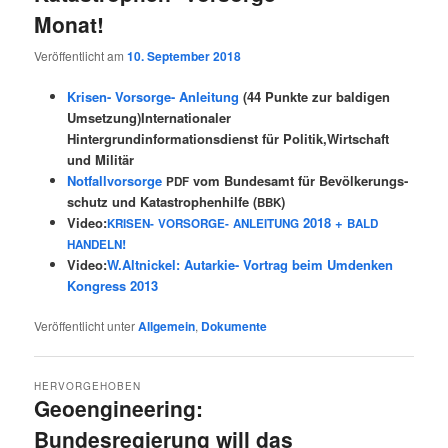
Monat!
Veröffentlicht am
10. September 2018
Krisen- Vorsorge- Anleitung
(44 Punkte zur baldigen
Umsetzung)Internationaler
Hintergrundinformationsdienst für Politik,Wirtschaft
und Militär
Not­fall­vor­sorge
vom Bun­des­amt für Bevöl­ke­rungs­
PDF
schutz und Kata­stro­phen­hil­fe (
)
BBK
Video:
2018 +
KRISEN-
VORSORGE-
ANLEITUNG
BALD
!
HANDELN
Video:
W.Altnickel: Autarkie- Vortrag beim Umdenken
Kongress 2013
Veröffentlicht unter
Allgemein
,
Dokumente
HERVORGEHOBEN
Geoengineering:
Bundesregierung will das