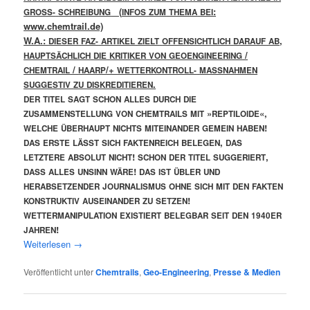
(
:
GROSS-
SCHREIBUNG
INFOS
ZUM
THEMA
BEI
www.chemtrail.de)
W.A.:
,
DIESER
FAZ-
ARTIKEL
ZIELT
OFFENSICHTLICH
DARAUF
AB
/
HAUPTSÄCHLICH
DIE
KRITIKER
VON
GEOENGINEERING
/
/+
CHEMTRAIL
HAARP
WETTERKONTROLL-
MASSNAHMEN
.
SUGGESTIV
ZU
DISKREDITIEREN
DER
TITEL
SAGT
SCHON
ALLES
DURCH
DIE
»
«,
ZUSAMMENSTELLUNG
VON
CHEMTRAILS
MIT
REPTILOIDE
!
WELCHE
ÜBERHAUPT
NICHTS
MITEINANDER
GEMEIN
HABEN
,
DAS
ERSTE
LÄSST
SICH
FAKTENREICH
BELEGEN
DAS
!
,
LETZTERE
ABSOLUT
NICHT
SCHON
DER
TITEL
SUGGERIERT
!
DASS
ALLES
UNSINN
WÄRE
DAS
IST
ÜBLER
UND
HERABSETZENDER
JOURNALISMUS
OHNE
SICH
MIT
DEN
FAKTEN
!
KONSTRUKTIV
AUSEINANDER
ZU
SETZEN
WETTERMANIPULATION
EXISTIERT
BELEGBAR
SEIT
DEN
1940ER
!
JAHREN
Wei­ter­le­sen
→
Veröffentlicht unter
Chemtrails
,
Geo-Engineering
,
Presse & Medien