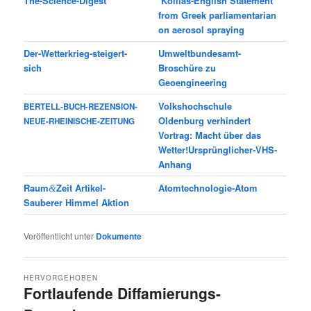
The-Science-Digest
Kollias-English Statement
from Greek parliamentarian
on aerosol spraying
Der-Wetterkrieg-steigert-
Umweltbundesamt-
sich
Broschüre zu
Geoengineering
Volkshochschule
BERTELL-BUCH-REZENSION-
Oldenburg verhindert
NEUE-RHEINISCHE-ZEITUNG
Vortrag: Macht über das
Wetter!Ursprünglicher-VHS-
Anhang
Raum
Zeit Artikel-
Atomtechnologie-Atom
&
Sauberer Himmel Aktion
Veröffentlicht unter
Dokumente
HERVORGEHOBEN
Fortlaufende Diffamierungs-