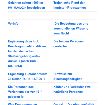
Gefah­ren schon 1999 im
Trojanische Pferd der
–
beschrieben
Impfstoff-Produzenten
PM
MAGAZIN
Vorinfo:
Die Bedeutung des uns
vorenthaltenen Wissens
vom Recht
Ergänzung dazu incl.
Die beiden Personen
Beantragungs-Modalitäten
deutscher
für den deutschen
Staatsangehörigkeits–
Ausweis (nach RuS­
tAG 1913)
Ergänzung Fiktionenrechte
Hin­weise zur
34 Seiten Teil 2 13.7.2014
Staatsangehörigkeit
Die Personen des
Käufer und Verkäufer zwei
Vorfahrens der vor 1914
natürliche Personen
geboren ist
Was Demonstranten
GmbH — Die nicht natürlich