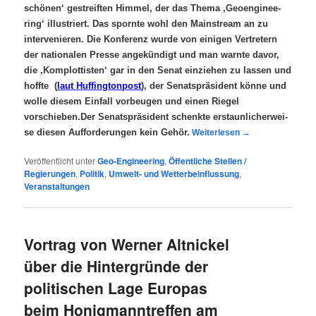
schö­nen‘ gestreif­ten Him­mel, der das The­ma
‚Geo­en­gi­nee­
ring‘ illus­triert. Das sporn­te wohl den Main­stream an zu
inter­ve­nie­ren. Die Kon­fe­renz wur­de von eini­gen Ver­tre­tern
der natio­na­len Pres­se ange­kün­digt und man warn­te davor,
die ‚Kom­plot­tis­ten‘ gar in den Senat ein­zie­hen zu las­sen und
hoff­te (
laut Huf­fing­ton­post
), der Senats­prä­si­dent kön­ne und
wol­le die­sem Ein­fall vor­beu­gen und einen Rie­gel
vorschieben.Der Senats­prä­si­dent schenk­te erstaun­li­cher­wei­
se die­sen Auf­for­de­run­gen kein Gehör.
Wei­ter­le­sen
→
Veröffentlicht unter
Geo-Engineering
,
Öffentliche Stellen /
Regierungen
,
Politik
,
Umwelt- und Wetterbeinflussung
,
Veranstaltungen
Vortrag von Werner Altnickel
über die Hintergründe der
politischen Lage Europas
beim Honigmanntreffen am