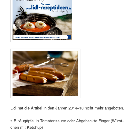
Lidl hat die Arti­kel in den Jah­ren 2014–18 nicht mehr angeboten.
z.B.:Augäpfel in Toma­ten­sauce oder Abge­hack­te Fin­ger (Würst­
chen mit Ketchup)