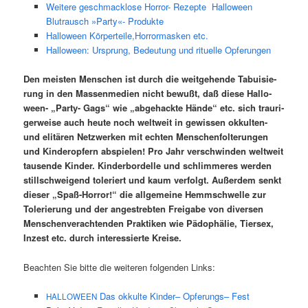
Weitere geschmacklose Horror- Rezepte
Halloween
Blutrausch »Party«- Produkte
Halloween Körperteile,Horrormasken etc.
Halloween: Ursprung, Bedeutung und rituelle Opferungen
Den meis­ten Men­schen ist durch die weit­ge­hen­de Tabui­sie­
rung in den Mas­sen­me­di­en nicht bewußt, daß die­se Hal­lo­
ween- „Par­ty- Gags“ wie „abge­hack­te Hän­de“ etc. sich trau­ri­
ger­wei­se auch heu­te noch welt­weit in gewis­sen okkul­ten-
und eli­tä­ren Netz­wer­ken mit ech­ten Men­schen­fol­te­run­gen
und Kin­der­op­fern abspie­len! Pro Jahr ver­schwin­den welt­weit
tau­sen­de Kin­der. Kin­der­bor­del­le und schlim­me­res wer­den
still­schwei­gend tole­riert und kaum ver­folgt. Außer­dem senkt
die­ser „Spaß-Hor­ror!“ die all­ge­mei­ne Hemm­schwel­le zur
Tole­rie­rung und der ange­streb­ten Frei­ga­be von diver­sen
Men­schen­ver­ach­ten­den Prak­ti­ken wie Pädo­phä­lie, Tier­sex,
Inzest etc. durch inter­es­sier­te Kreise.
Beach­ten Sie bit­te die wei­te­ren fol­gen­den Links:
Das okkulte Kin­der– Opfe­rungs– Fest
HALLOWEEN