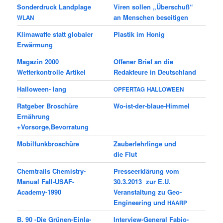
Sonderdruck Landplage
Viren sollen „Überschuß“
an Menschen beseitigen
WLAN
Klimawaffe statt globaler
Plastik im Honig
Erwärmung
Magazin 2000
Offener Brief an die
Wetterkontrolle Artikel
Redakteure in Deutschland
Halloween- lang
OPFERTAG
HALLOWEEN
Ratgeber Broschüre
Wo-ist-der-blaue-Himmel
Ernährung
+Vorsorge,Bevorratung
Mobilfunkbroschüre
Zauberlehrlinge und
die Flut
Chem­trails Chemistry-
Pres­se­er­klä­rung vom
Manual Fall-USAF-
30.3.2013 zur E.U.
Academy-1990
Veranstaltung zu Geo-
Engineering und
HAARP
B. 90 ‑Die Grünen-Ein­la­
Interview-General Fabio-