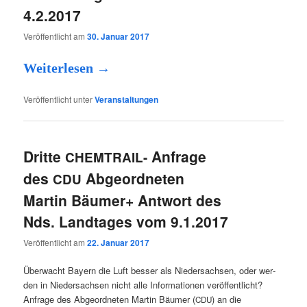
4.2.2017
Veröffentlicht am
30. Januar 2017
Wei­ter­le­sen
→
Veröffentlicht unter
Veranstaltungen
Dritte
Anfrage
CHEMTRAIL-
des
Abgeordneten
CDU
Martin Bäumer+ Antwort des
Nds. Landtages vom 9.1.2017
Veröffentlicht am
22. Januar 2017
Über­wacht Bay­ern die Luft bes­ser als Nie­der­sach­sen, oder wer­
den in Nie­der­sach­sen nicht alle Infor­ma­tio­nen veröffentlicht?
Anfra­ge des Abge­ord­ne­ten Mar­tin Bäu­mer (
) an die
CDU