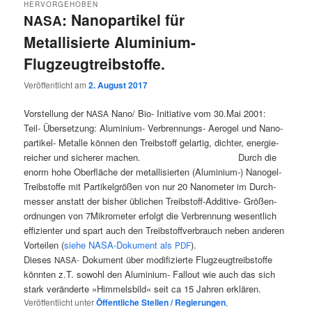
HERVORGEHOBEN
: Nanopartikel für
NASA
Metallisierte Aluminium-
Flugzeugtreibstoffe.
Veröffentlicht am
2. August 2017
Vor­stel­lung der
Nano/ Bio- Initia­ti­ve vom 30.Mai 2001:
NASA
Teil- Über­set­zung: Alu­mi­ni­um- Ver­bren­nungs- Aero­gel und Nano­
par­ti­kel- Metal­le kön­nen den Treib­stoff gel­ar­tig, dich­ter, ener­gie­
rei­cher und siche­rer machen. Durch die
enorm hohe Ober­flä­che der metal­li­sier­ten (Alu­mi­ni­um-) Nano­gel-
Treib­stof­fe mit Par­ti­kel­grö­ßen von nur 20 Nano­me­ter im Durch­
mes­ser anstatt der bis­her übli­chen Treib­stoff-Addi­ti­ve- Grö­ßen­
ord­nun­gen von 7Mikrometer erfolgt die Ver­bren­nung wesent­lich
effi­zi­en­ter und spart auch den Treib­stoff­ver­brauch neben ande­ren
Vor­tei­len (
sie­he NASA-Doku­ment als
).
PDF
Die­ses
Doku­ment über modi­fi­zier­te Flug­zeug­treib­stof­fe
NASA-
könn­ten z.T. sowohl den Alu­mi­ni­um- Fall­out wie auch das sich
stark ver­än­der­te »Him­mels­bild« seit ca 15 Jah­ren erklären.
Veröffentlicht unter
Öffentliche Stellen / Regierungen
,