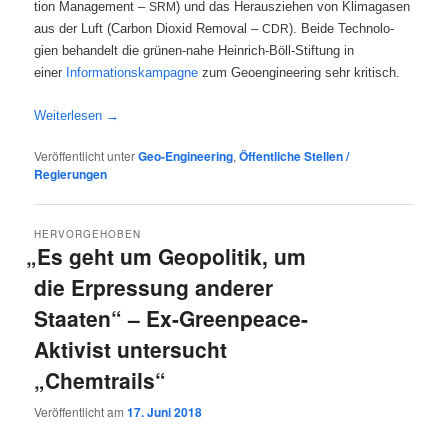
ti­on Manage­ment –
) und das Her­aus­zie­hen von Kli­ma­ga­sen
SRM
aus der Luft (Car­bon Dioxid Rem­oval –
). Bei­de Tech­no­lo­
CDR
gien behan­delt die grü­nen-nahe Hein­rich-Böll-Stif­tung in
einer
Infor­ma­ti­ons­kam­pa­gne
zum Geo­en­gi­nee­ring sehr kritisch.
Wei­ter­le­sen
→
Veröffentlicht unter
Geo-Engineering
,
Öffentliche Stellen /
Regierungen
HERVORGEHOBEN
„
Es geht um Geopolitik, um
die Erpressung anderer
Staaten“ – Ex-Greenpeace-
Aktivist untersucht
„Chemtrails“
Veröffentlicht am
17. Juni 2018