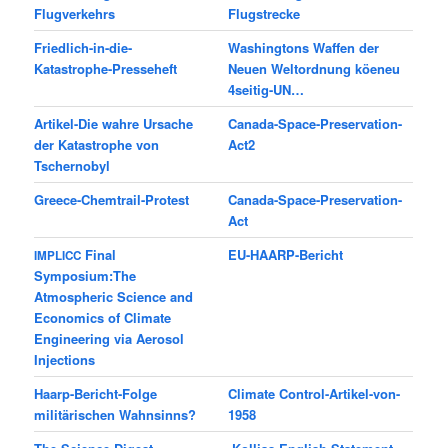
Flugverkehrs
Flugstrecke
Friedlich-in-die-
Washing­tons Waf­fen der
Katastrophe-Presseheft
Neuen Welt­ord­nung köe­neu
4seitig-UN…
Artikel-Die wahre Ursache
Canada-Space-Preservation-
der Katastrophe von
Act2
Tschernobyl
Greece-Chemtrail-Protest
Canada-Space-Preservation-
Act
Final
EU-HAARP-Bericht
IMPLICC
Symposium:The
Atmospheric Science and
Economics of Climate
Engineering via Aerosol
Injections
Haarp-Bericht-Folge
Climate Control-Artikel-von-
militärischen Wahnsinns?
1958