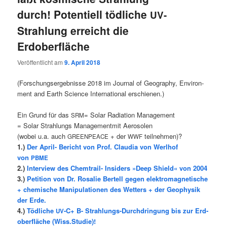
durch! Potentiell tödliche
UV-
Strahlung erreicht die
Erdoberfläche
Veröffentlicht am
9. April 2018
(For­schungs­er­geb­nis­se 2018 im Jour­nal of Geo­gra­phy, Envi­ron­
ment and Earth Sci­ence Inter­na­tio­nal erschienen.)
Ein Grund für das
= Solar Radia­ti­on Management
SRM
= Solar Strah­lungs Manage­ment­mit Aerosolen
(wobei u.a. auch
+ der
teilnehmen)?
GREENPEACE
WWF
1.)
Der April- Bericht von Prof. Claudia von Werlhof
von
PBME
2.)
Interview des Chemtrail- Insiders »Deep Shield« von 2004
3.)
Petition von Dr. Rosalie Bertell gegen elektromagnetische
+ chemische Manipulationen des Wetters + der Geophysik
der Erde.
4.)
Töd­li­che
‑C+ B- Strah­lungs-Durch­drin­gung bis zur Erd­
UV
ober­flä­che (Wiss.Studie)!