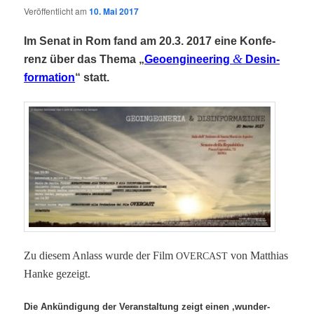
Veröffentlicht am
10. Mai 2017
Im Senat in Rom fand am 20.3. 2017 eine Kon­fe­
&
renz über das The­ma „
Geo­en­gi­nee­ring
Des­in­
for­ma­ti­on
“ statt.
Zu die­sem Anlass wur­de der Film
von Mat­thi­as
OVERCAST
Han­ke gezeigt.
Die Ankün­di­gung der Ver­an­stal­tung zeigt
einen ‚wun­der­