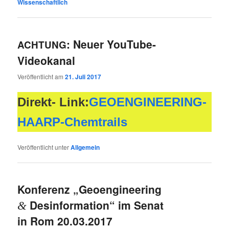
Wissenschaftlich
: Neuer YouTube-
ACHTUNG
Videokanal
Veröffentlicht am
21. Juli 2017
Direkt- Link:
GEO­EN­GI­NEE­RING-
HAARP-Chem­trails
Veröffentlicht unter
Allgemein
Konferenz „Geoengineering
Desinformation“ im Senat
&
in Rom 20.03.2017