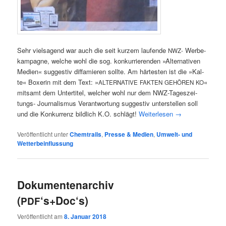
Sehr viel­sa­gend war auch die seit kur­zem lau­fen­de
Wer­be­
NWZ-
kam­pa­gne, wel­che wohl die sog. kon­kur­rie­ren­den »Alter­na­ti­ven
Medi­en« sug­ges­tiv dif­fa­mie­ren soll­te. Am här­tes­ten ist die »Kal­
te« Boxe­rin mit dem Text: »
«
ALTERNATIVE
FAKTEN
GEHÖREN
KO
mit­samt dem Unter­ti­tel, wel­cher wohl nur dem NWZ-Tages­zei­
tungs- Jour­na­lis­mus Ver­ant­wor­tung sug­ges­tiv unter­stel­len soll
und die Kon­kur­renz bild­lich K.O. schlägt!
Wei­ter­le­sen
→
Veröffentlicht unter
Chemtrails
,
Presse & Medien
,
Umwelt- und
Wetterbeinflussung
Dokumentenarchiv
(
‘s+Doc‘s)
PDF
Veröffentlicht am
8. Januar 2018