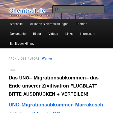
Zum
Zum
Die manipulative Macht über das Wetter
primären
sekundären
Such
Inhalt
Inhalt
springen
springen
Chemtrail.de
Hauptmenü
Startseite
Aktionen
Veranstaltungen
Themen
&
Dokumente
Bilder
Videos
Links
Impressum
B.I. Blauer Himmel
Werner
ARCHIV DES AUTORS:
LINK
Das
– Migrationsabkommen– das
UNO
Ende unserer Zivilisation
FLUGBLATT
+
!
BITTE
AUSDRUCKEN
VERTEILEN
UNO-Migrationsabkommen Marrakesch