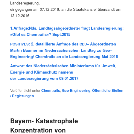
Landesregierung,
ein­ge­gan­gen am 07.12.2016, an die Staats­kanz­lei über­sandt am
13.12.2016
1.Anfrage:Nds. Landtagsabgeordneter fragt Landesregierung:
»Gibt es Chemtrails«? Sept.2015
: 2. detaillierte Anfrage des
– Abgeordneten
POSITIVES
CDU
Martin Bäumer im Niedersächsischen Landtag zu Geo–
Engineering/ Chemtrails an die Landesregierung Mai 2016
Ant­wort des Nie­der­säch­si­schen Minis­te­ri­ums für Umwelt,
Ener­gie und Kli­ma­schutz namens
der Lan­des­re­gie­rung vom 09.01.2017
Veröffentlicht unter
Chemtrails
,
Geo-Engineering
,
Öffentliche Stellen
/ Regierungen
Bayern- Katastrophale
Konzentration von