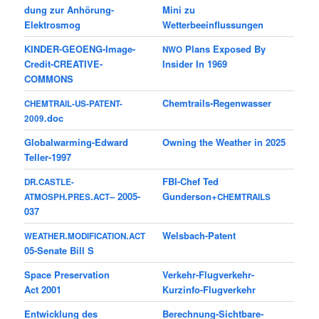
dung zur Anhörung-
Mini zu
Elektrosmog
Wetterbeeinflussungen
KINDER-GEOENG-Image-
Plans Exposed By
NWO
Credit-CREATIVE-
Insider In 1969
COMMONS
Chemtrails-Regenwasser
CHEMTRAIL-US-PATENT-
.doc
2009
Glo­bal­war­ming-Edward
Owning the Wea­t­her in 2025
Teller-1997
.
FBI-Chef Ted
DR
CASTLE-
.
.
– 2005-
Gunderson+
ATMOSPH
PRES
ACT
CHEMTRAILS
037
.
.
Welsbach-Patent
WEATHER
MODIFICATION
ACT
05-Senate Bill S
Space Pre­ser­va­tion
Verkehr-Flugverkehr-
Act 2001
Kurzinfo-Flugverkehr
Entwicklung des
Berechnung-Sichtbare-