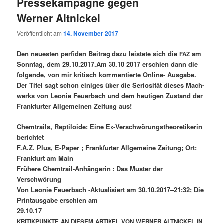
Pressekampagne gegen
Werner Altnickel
Veröffentlicht am
14. November 2017
Den neu­es­ten per­fi­den Bei­trag dazu leis­te­te sich die
am
FAZ
Sonn­tag, dem 29.10.2017.Am 30.10 2017 erschien dann die
fol­gen­de, von mir kri­tisch kom­men­tier­te Online- Aus­ga­be.
Der Titel sagt schon eini­ges über die Serio­si­tät die­ses Mach­
werks von Leo­nie Feu­er­bach und dem heu­ti­gen Zustand der
Frank­fur­ter All­ge­mei­nen Zei­tung aus!
Chemtrails, Reptiloide: Eine Ex-Verschwörungstheoretikerin
berichtet
F.A.Z. Plus, E‑Paper ; Frankfurter Allgemeine Zeitung; Ort:
Frankfurt am Main
Frühere Chemtrail-Anhängerin : Das Muster der
Verschwörung
Von Leonie Feuerbach ‑Aktualisiert am 30.10.2017–21:32; Die
Printausgabe erschien am
29.10.17
KRITIKPUNKTE
AN
DIESEM
ARTIKEL
VON
WERNER
ALTNICKEL
IN