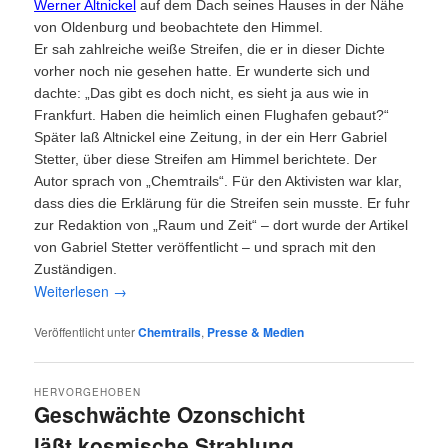
Werner Altnickel
auf dem Dach seines Hauses in der Nähe
von Oldenburg und beobachtete den Himmel.
Er sah zahlreiche weiße Streifen, die er in dieser Dichte
vorher noch nie gesehen hatte. Er wunderte sich und
dachte: „Das gibt es doch nicht, es sieht ja aus wie in
Frankfurt. Haben die heimlich einen Flughafen gebaut?“
Später laß Altnickel eine Zeitung, in der ein Herr Gabriel
Stetter, über diese Streifen am Himmel berichtete. Der
Autor sprach von „Chemtrails“. Für den Aktivisten war klar,
dass dies die Erklärung für die Streifen sein musste. Er fuhr
zur Redaktion von „Raum und Zeit“ – dort wurde der Artikel
von Gabriel Stetter veröffentlicht – und sprach mit den
Zuständigen.
Wei­ter­le­sen
→
Veröffentlicht unter
Chemtrails
,
Presse & Medien
HERVORGEHOBEN
Geschwächte Ozonschicht
läßt kosmische Strahlung