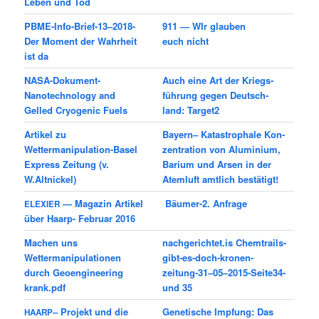
Leben und Tod
PBME-Info-Brief-13–2018-
911 — WIr glau­ben
Der Moment der Wahrheit
euch nicht
ist da
NASA-Dokument-
Auch eine Art der Kriegs­
Nanotechnology and
füh­rung gegen Deutsch­
Gelled Cryogenic Fuels
land: Target2
Arti­kel zu
Bay­ern– Kata­stro­phale Kon­
Wettermanipulation-Basel
zen­tra­tion von Alu­mi­nium,
Express Zei­tung (v.
Bari­um und Arsen in der
W.Altnickel)
Atem­luft amt­lich bestätigt!
— Maga­zin Arti­kel
Bäumer‑2. Anfra­ge
ELEXIER
über Haarp- Februar 2016
Machen uns
nachgerichtet.is Chemtrails-
Wettermanipulationen
gibt-es-doch-kronen-
durch Geoengineering
zeitung-31–05–2015-Seite34-
krank.pdf
und 35
– Pro­jekt und die
Genetische Impfung: Das
HAARP