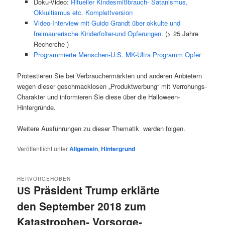
Doku-Video:
Ritueller Kindesmißbrauch- Satanismus,
Okkultismus etc. Komplettversion
Video-Interview mit Guido Grandt über okkulte und
freimaurerische Kinderfolter-und Opferungen.
(> 25 Jahre
Recherche )
Programmierte Menschen‑U.S. MK-Ultra Programm Opfer
Pro­tes­tie­ren Sie bei Ver­brau­cher­märk­ten und ande­ren Anbie­tern
wegen die­ser geschmack­lo­sen „Pro­dukt­wer­bung“ mit Ver­ro­hungs-
Cha­rak­ter und infor­mie­ren Sie die­se über die Hal­lo­ween-
Hintergründe.
Wei­te­re Aus­füh­run­gen zu die­ser The­ma­tik wer­den folgen.
Veröffentlicht unter
Allgemein
,
Hintergrund
HERVORGEHOBEN
Präsident Trump erklärte
US
den September 2018 zum
Katastrophen- Vorsorge-