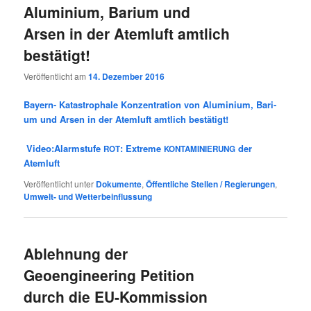
Aluminium, Barium und
Arsen in der Atemluft amtlich
bestätigt!
Veröffentlicht am
14. Dezember 2016
Bay­ern- Kata­stro­pha­le Kon­zen­tra­ti­on von Alu­mi­ni­um, Bari­
um und Arsen in der Atem­luft amt­lich bestätigt!
Video:Alarmstufe
: Extreme
der
ROT
KONTAMINIERUNG
Atemluft
Veröffentlicht unter
Dokumente
,
Öffentliche Stellen / Regierungen
,
Umwelt- und Wetterbeinflussung
Ablehnung der
Geoengineering Petition
durch die EU-Kommission