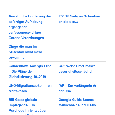
Anwaltliche Forderung der
10 Seitiges Schreiben
PDF
sofortiger Aufhebung
an die
STIKO
ergangener
verfassungswidriger
Corona-Verordnungen
Dinge die man im
Krisenfall nicht mehr
bekommt
Coudenhove-Kalergis Erbe
CO2-Wer­te unter Mas­ke
– Die Pläne der
gesundheitsschädlich
Globalisierung 10–2019
UNO-Migra­ti­ons­ab­kom­men
– Der ver­län­ger­te Arm
IWF
Marrakesch
der
USA
Bill Gates globale
Geor­gia Gui­de Stones —
Impfagenda- Ein
Mensch­heit auf 500 Mio.
Psychopath richtet über