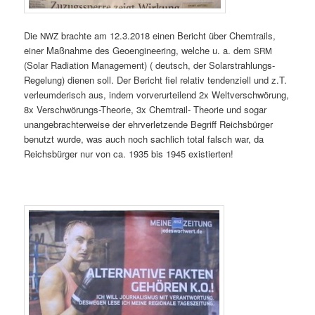
Die
brach­te am 12.3.2018 einen Bericht über Chem­trails,
NWZ
einer Maß­nah­me des Geo­en­gi­nee­ring, wel­che u. a. dem
SRM
(Solar Radia­ti­on Manage­ment) ( deutsch, der Solar­strah­lungs-
Rege­lung) die­nen soll. Der Bericht fiel rela­tiv ten­den­zi­ell und z.T.
ver­leum­de­risch aus, indem vor­ver­ur­tei­lend 2x Welt­ver­schwö­rung,
8x Ver­schwö­rungs-Theo­rie, 3x Chem­trail- Theo­rie und sogar
unan­ge­brach­ter­wei­se der ehr­ver­let­zen­de Begriff Reichs­bür­ger
benutzt wur­de, was auch noch sach­lich total falsch war, da
Reichs­bür­ger nur von ca. 1935 bis 1945 existierten!