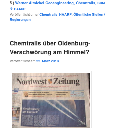
5.)
Wer­ner Alt­ni­ckel Geo­en­gi­nee­ring, Chem­trails,
SRM
&
HAARP
Veröffentlicht unter
Chemtrails
,
HAARP
,
Öffentliche Stellen /
Regierungen
Chemtrails über Oldenburg-
Verschwörung am Himmel?
Veröffentlicht am
22. März 2018