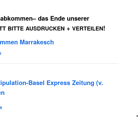
nsabkommen– das Ende unserer
+
!
TT
BITTE
AUSDRUCKEN
VERTEILEN
ommen Marrakesch
8
ni­pu­la­ti­on-Basel Express Zei­tung (v.
en
16