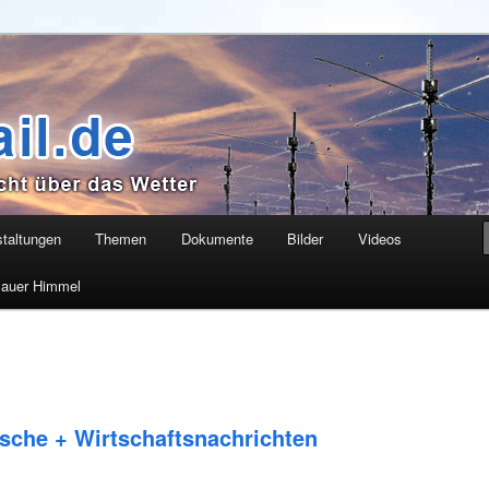
as Wetter
taltungen
Themen
Dokumente
Bilder
Videos
Blauer Himmel
ri­sche + Wirt­schafts­nach­rich­ten