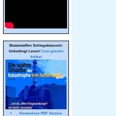
Skalar­waf­fen Schlag­ab­tausch:
Unbe­dingt Lesen!
Zum gan­zen
Arti­kel
Kostenlose PDF Version