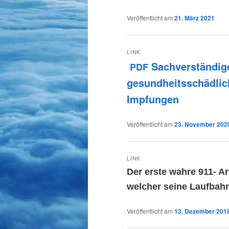
Veröffentlicht am
21. März 2021
LINK
Sach­ver­stän­di­
PDF
gesund­heits­schäd­li
Impfungen
Veröffentlicht am
23. November 202
LINK
Der erste wahre 911- Ar
welcher seine Laufbah
Veröffentlicht am
13. Dezember 201