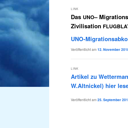
LINK
Das
– Migratio
UNO
Zivilisation
FLUGBLA
UNO-Migrationsabk
Veröffentlicht am
12. November 201
LINK
Arti­kel zu Wet­ter­ma­
W.Altnickel) hier les
Veröffentlicht am
25. September 20