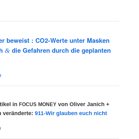
ger beweist : CO2-Wer­te unter Mas­ken
ch
die Gefah­ren durch die geplan­ten
&
0
tikel in
von Oliver Janich +
FOCUS
MONEY
n veränderte:
911-Wir glauben euch nicht
8