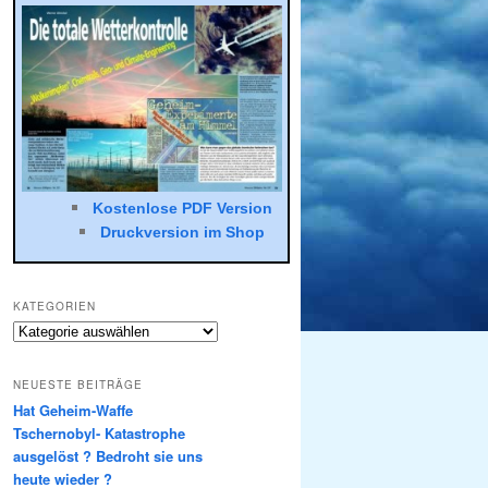
Kostenlose PDF Version
Druck­ver­sion im Shop
KATEGORIEN
Kategorien
NEUESTE BEITRÄGE
Hat Geheim-Waffe
Tschernobyl- Katastrophe
ausgelöst ? Bedroht sie uns
heute wieder ?