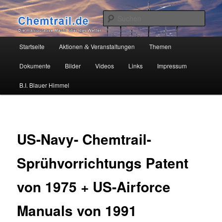
Zum
Die manipulative Macht über das Wetter
primären
Such
Inhalt
springen
Chemtrail.de
Hauptmenü
Startseite
Aktionen
Veranstaltungen
Themen
&
Dokumente
Bilder
Videos
Links
Impressum
B.I. Blauer Himmel
US-Navy- Chemtrail-
Sprühvorrichtungs Patent
von 1975 + US-Airforce
Manuals von 1991