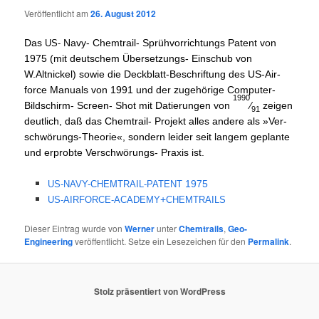
Veröffentlicht am
26. August 2012
Das
Navy- Chem­trail- Sprüh­vor­rich­tungs Patent von
US-
1975 (mit deut­schem Über­set­zungs- Ein­schub von
W.Altnickel) sowie die Deck­blatt-Beschrif­tung des US-Air­
force Manu­als von 1991 und der zuge­hö­ri­ge Com­pu­ter-
1990
Bild­schirm- Screen- Shot mit Datie­run­gen von
⁄
zei­gen
91
deut­lich, daß das Chem­trail- Pro­jekt alles ande­re als »Ver­
schwö­rungs-Theo­rie«, son­dern lei­der seit lan­gem geplan­te
und erprob­te Ver­schwö­rungs- Pra­xis ist.
1975
US-NAVY-CHEMTRAIL-PATENT
+
US-AIRFORCE-ACADEMY
CHEMTRAILS
Dieser Eintrag wurde von
Werner
unter
Chemtrails
,
Geo-
Engineering
veröffentlicht. Setze ein Lesezeichen für den
Permalink
.
Stolz präsentiert von WordPress