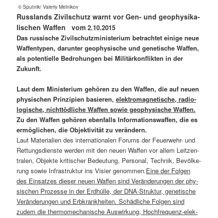
© Sputnik/ Vale­riy Melnikov
Russ­lands Zivil­schutz warnt vor Gen- und geo­phy­si­ka­
li­schen Waf­fen vom
2.10.2015
Das rus­si­sche Zivil­schutz­mi­nis­te­ri­um betrach­tet eini­ge neue
Waf­fen­ty­pen, dar­un­ter geo­phy­si­sche und gene­ti­sche Waf­fen,
als poten­ti­el­le Bedro­hun­gen bei Mili­tär­kon­flik­ten in der
Zukunft.
Laut dem Minis­te­ri­um gehö­ren zu den Waf­fen, die auf neu­en
phy­si­schen Prin­zi­pi­en basie­ren,
elek­tro­ma­gne­ti­sche, radio­
lo­gi­sche, nichtt­öd­li­che Waf­fen sowie geo­phy­si­sche Waf­fen.
Zu den Waf­fen gehö­ren eben­falls Infor­ma­ti­ons­waf­fen, die es
ermög­li­chen, die Objek­ti­vi­tät zu verändern.
Laut Mate­ria­li­en des inter­na­tio­na­len Forums der Feu­er­wehr- und
Ret­tungs­diens­te wer­den mit den neu­en Waf­fen vor allem Leit­zen­
tra­len, Objek­te kri­ti­scher Bedeu­tung, Per­so­nal, Tech­nik, Bevöl­ke­
rung sowie Infra­struk­tur ins Visier genom­men.
Eine der Fol­gen
des Ein­sat­zes die­ser neu­en Waf­fen sind Ver­än­de­run­gen der phy­
si­schen Pro­zes­se in der Erd­hül­le, der DNA-Struk­tur, gene­ti­sche
Ver­än­de­run­gen und Erb­krank­hei­ten. Schäd­li­che Fol­gen sind
zudem die ther­mo­me­cha­ni­sche Aus­wir­kung, Hoch­fre­quenz-elek­