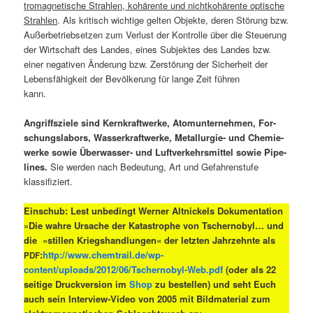
tro­ma­gne­ti­sche Strah­len, kohä­ren­te und nicht­ko­hä­ren­te opti­sche
Strah­len
. Als kri­tisch wich­ti­ge gel­ten Objek­te, deren Stö­rung bzw.
Außer­be­trieb­set­zen zum Ver­lust der Kon­trol­le über die Steue­rung
der Wirt­schaft des Lan­des, eines Sub­jek­tes des Lan­des bzw.
einer nega­ti­ven Ände­rung bzw. Zer­stö­rung der Sicher­heit der
Lebens­fä­hig­keit der Bevöl­ke­rung für lan­ge Zeit füh­ren
kann
Angriffs­zie­le sind Kern­kraft­wer­ke, Atom­un­ter­neh­men, For­
schungs­la­bors, Was­ser­kraft­wer­ke, Metall­ur­gie- und Che­mie­
wer­ke sowie Über­was­ser- und Luft­ver­kehrs­mit­tel sowie Pipe­
lines.
Sie wer­den nach Bedeu­tung, Art und Gefah­ren­stu­fe
klassifiziert.
Ein­schub: Lest unbe­dingt Wer­ner Alt­ni­ckels Doku­men­ta­ti­on
»Die wah­re Ursa­che der Kata­stro­phe von Tscher­no­byl… und
die »stil­len Kriegs­hand­lun­gen« der letz­ten Jahr­zehn­te als
:
http://www.chemtrail.de/wp-
PDF
content/uploads/2012/06/Tschernobyl-Web.pdf
(oder als 22
sei­ti­ge Druck­ver­si­on im
Shop
zu bestel­len) und seht Euch
auch sein Inter­view-Video von 2005 mit Bild­ma­te­ri­al zum