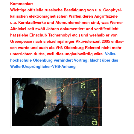
Kom­men­tar:
Wich­ti­ge offi­zi­el­le rus­si­sche Bestä­ti­gung von u.a. Geo­phy­si­
ka­li­schen elek­tro­ma­gne­ti­schen Waffen,deren Angriffs­zie­le
u.a. Kern­kraft­wer­ke und Atom­un­ter­neh­men sind, was Wer­ner
Alt­ni­ckel seit zwölf Jah­ren doku­men­tiert und ver­öf­fent­licht
hat (sie­he Ein­schub Tscher­no­byl etc.) und wes­halb er von
Green­peace nach sieb­zehn­jäh­ri­ger Akti­vis­ten­zeit 2005 ent­las­
sen wur­de und auch als
Olden­burg Refe­rent nicht mehr
VHS
unter­rich­ten durf­te, weil dies unglaub­wür­dig wäre.
Volks­
hoch­schule Olden­burg ver­hin­dert Vor­trag: Macht über das
Wetter!Ursprünglicher-VHS-Anhang