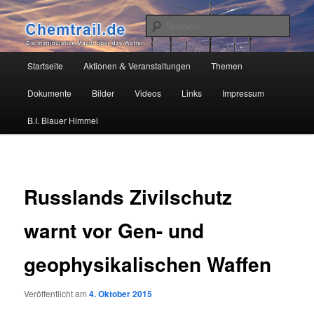
Zum
Die manipulative Macht über das Wetter
primären
Such
Inhalt
springen
Chemtrail.de
Hauptmenü
Startseite
Aktionen
Veranstaltungen
Themen
&
Dokumente
Bilder
Videos
Links
Impressum
B.I. Blauer Himmel
Russlands Zivilschutz
warnt vor Gen- und
geophysikalischen Waffen
Veröffentlicht am
4. Oktober 2015