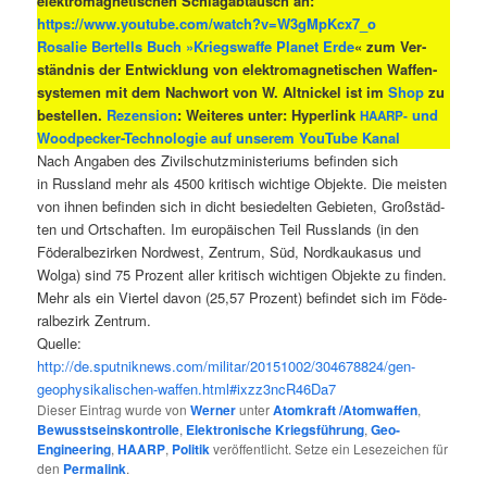
elek­tro­ma­gne­ti­schen Schlag­ab­tausch an:
https://www.youtube.com/watch?v=W3gMpKcx7_o
Rosa­lie Ber­tells Buch »Kriegs­waf­fe Pla­net Erde
« zum Ver­
ständ­nis der Ent­wick­lung von elek­tro­ma­gne­ti­schen Waf­fen­
sys­te­men mit dem Nach­wort von W. Alt­ni­ckel ist im
Shop
zu
bestel­len.
Rezen­si­on
:
Wei­te­res unter: Hyper­link
und
HAARP-
Woodpe­cker-Tech­no­lo­gie auf unse­rem You­Tube Kanal
Nach Anga­ben des Zivil­schutz­mi­nis­te­ri­ums befin­den sich
in Russ­land mehr als 4500 kri­tisch wich­ti­ge Objek­te. Die meis­ten
von ihnen befin­den sich in dicht besie­del­ten Gebie­ten, Groß­städ­
ten und Ort­schaf­ten. Im euro­päi­schen Teil Russ­lands (in den
Föde­r­al­be­zir­ken Nord­west, Zen­trum, Süd, Nord­kau­ka­sus und
Wol­ga) sind 75 Pro­zent aller kri­tisch wich­ti­gen Objek­te zu fin­den.
Mehr als ein Vier­tel davon (25,57 Pro­zent) befin­det sich im Föde­
r­al­be­zirk Zentrum.
Quel­le:
http://de.sputniknews.com/militar/20151002/304678824/gen-
geophysikalischen-waffen.html#ixzz3ncR46Da7
Dieser Eintrag wurde von
Werner
unter
Atomkraft /Atomwaffen
,
Bewusstseinskontrolle
,
Elektronische Kriegsführung
,
Geo-
Engineering
,
HAARP
,
Politik
veröffentlicht. Setze ein Lesezeichen für
den
Permalink
.