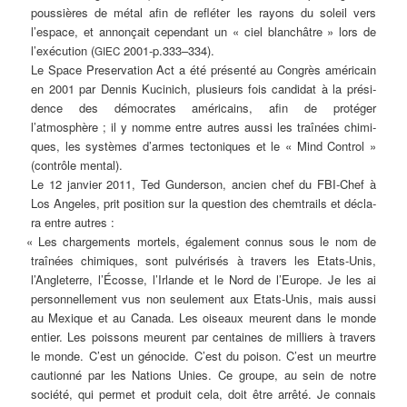
pous­siè­res de métal afin de reflé­ter les ray­ons du sol­eil vers
l’espace, et annon­çait cepen­dant un « ciel
blan­châtre
» lors de
l’exécution (
2001‑p.333–334).
GIEC
Le
Space
Pre­ser­va­ti­on
Act
a été pré­sen­té au Con­grès amé­ri­cain
en 2001 par Den­nis
Kuci­n­ich
, plu­s­ieurs fois can­di­dat à la pré­si­
dence des démo­cra­tes amé­ri­cains, afin de pro­té­ger
l’atmosphère ; il y nom­me ent­re aut­res aus­si les traî­nées chi­mi­
ques, les sys­tè­mes d’armes tec­to­ni­ques et le «
Mind
Con­trol »
(con­trô­le mental).
Le 12 jan­vier 2011, Ted
Gun­der­son
, anci­en chef du FBI-Chef à
Los Ange­les, prit
po­sition
sur la ques­ti­on des
chem­trails
et décla­
ra ent­re autres :
«
Les char­ge­ments mor­tels, éga­le­ment con­nus sous le nom de
traî­nées chi­mi­ques, sont pul­vé­ri­sés à tra­vers les Etats-Unis,
l’Angleterre, l’Écosse, l’Irlande et le Nord de l’Europe. Je les ai
per­son­nel­le­ment vus non seu­le­ment aux Etats-Unis, mais aus­si
au Mexi­que et au Cana­da. Les oise­aux meu­rent dans le mon­de
entier. Les pois­sons meu­rent par cen­tai­nes de mil­liers à tra­vers
le mon­de. C’est un géno­ci­de. C’est du poi­son. C’est un meurt­re
cau­ti­onné par les Nati­ons Unies. Ce grou­pe, au sein de not­re
socié­té, qui per­met et pro­duit cela, doit être arrêté. Je con­nais