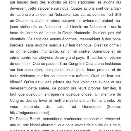
par hasard deux des end­roits où sont sta­ti­onnés les avi­ons qui
déver­sent cet­te sal­ope­rie sur nous. Quat­re avi­ons sont de la Gar­
de natio­na­le à Lin­coln au Nebras­ka. Les aut­res sont de Fort
Still
en Okla­ho­ma. J’ai moi-même obser­vé les avi­ons qui étai­ent tou­
jours
sta­tionnés
au Nebras­ka – à Lin­coln au Nebras­ka – sur la
base de l’armée de l’air de la Gar­de Natio­na­le. Ils n’ont pas été
iden­ti­fiés. Ce sont des avi­ons énor­mes,
ressem­blant
à des bom­
bar­diers, sans aucu­ne mar­que sur leur car­lin­gue. C’est un crime :
un crime cont­re l’humanité, un crime cont­re l’Amérique et un
crime cont­re les citoy­ens de ce grand pays. Il faut les empê­cher
de con­tin­uer. Que se pas­se-t-il au Con­grès? Cela a une inci­dence
sur leur popu­la­ti­on, leur peu­ple, leurs amis, leurs pro­ches et de
tou­te évi­dence, sur les poli­ti­ci­ens eux-mêmes. Quel est leur pro­
blè­me? Qu’en est-il des pilo­tes qui font voler ces avi­ons et qui
déver­sent cet­te sale­té, ce poi­son sur leurs pro­pres famil­les. Il
faut que quelqu’un entre­pren­ne quel­que cho­se. Un membre du
Con­grès doit se lever et mett­re main­ten­ant un ter­me à cela. Je
vous remer­cie. Je suis Ted
Gun­der­son
(Source:
http//tedgunderson.net)
Dr. Rosa­lie
Ber­tell
, sci­en­ti­fi­que amé­ri­cai­ne recon­nue et réci­pi­en­d­
ai­re du prix Nobel alter­na­tif, que nous avons déjà citée plus haut,
a décla­ré le 3 mai 2005 au sujet des
chem­trails
: « Je pen­se que