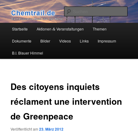
Zum
Die manipulative Macht über das Wetter
primären
Such
Inhalt
springen
Chemtrail.de
Hauptmenü
Startseite
Aktionen
Veranstaltungen
Themen
&
Dokumente
Bilder
Videos
Links
Impressum
B.I. Blauer Himmel
Des citoyens inquiets
réclament une intervention
de Greenpeace
Veröffentlicht am
23. März 2012