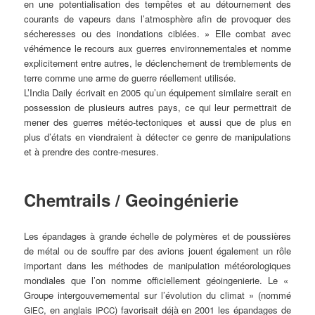
en une poten­tia­li­sa­ti­on des
tem­pêtes
et au détour­ne­ment des
cou­rants de vapeurs dans l’atmosphère afin de
provo­quer
des
sécher­es­ses ou des inon­da­ti­ons ciblées. » Elle com­bat avec
véhé­mence le recours aux guer­res envi­ron­ne­men­ta­les et nom­me
expli­ci­te­ment ent­re aut­res, le déclen­che­ment de trem­blem­ents de
terre com­me une arme de guer­re réel­le­ment utilisée.
L’
India
Dai­ly écri­vait en 2005 qu’un équi­pe­ment simi­lai­re serait en
pos­ses­si­on de plu­s­ieurs aut­res pays, ce qui leur per­met­trait de
mener des guer­res météo-
tectoni­ques
et aus­si que de plus en
plus d’états en vien­drai­ent à détec­ter ce gen­re de
ma­nipulations
et à prend­re des contre-mesures.
Chem­trails /
Geo­in­gé­nie­rie
Les épan­da­ges à gran­de échel­le de polymè­res et de pous­siè­res
de métal ou de souf­fre par des avi­ons jouent éga­le­ment un rôle
important dans les métho­des de mani­pu­la­ti­on météo­ro­lo­gi­ques
mon­dia­les que l’on nom­me offi­ci­el­le­ment
géoinge­nierie
. Le «
Grou­pe inter­gou­ver­ne­men­tal sur l’évolution du cli­mat » (nom­mé
, en ang­lais
) favo­ri­sait déjà en 2001 les épan­da­ges de
GIEC
IPCC