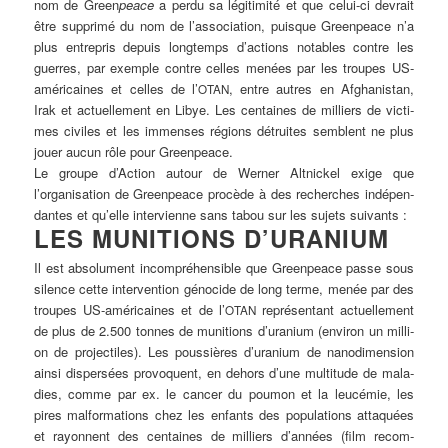
nom de Green
peace
a per­du sa légiti­mi­té et que celui-ci dev­rait
être sup­p­ri­mé du nom de l’association, puis­que Green­peace n’a
plus ent­re­pris depuis long­temps d’actions nota­bles cont­re les
guer­res, par exemp­le cont­re cel­les menées par les trou­pes US-
amé­ri­cai­nes et cel­les de l’
, ent­re aut­res en Afgha­ni­stan,
OTAN
Irak et actu­el­le­ment en Libye. Les cen­tai­nes de mil­liers de vic­ti­
mes civi­les et les immenses régions détrui­tes sem­blent ne plus
jouer aucun rôle pour Greenpeace.
Le grou­pe d’Action autour de Wer­ner
Alt­ni­ckel
exi­ge que
l’organisation de
Green­peace
pro­cè­de à des recher­ches indé­pen­
dan­tes et qu’elle inter­vi­en­ne sans tabou sur les sujets suivants :
LES MUNITIONS D’URANIUM
Il est abso­lu­ment incom­pré­hen­si­ble que Green­peace pas­se sous
silence cet­te
inter­vention
géno­ci­de de long ter­me, menée par des
trou­pes US-amé­ri­cai­nes et de l’
repré­sen­tant actu­el­le­ment
OTAN
de plus de 2.500 ton­nes de muni­ti­ons d’uranium (envi­ron un mil­li­
on de pro­jec­ti­les). Les pous­siè­res d’uranium de
nano­di­men­si­on
ain­si disper­sées pro­vo­quent, en dehors d’une multi­tu­de de mala­
dies, com­me par ex. le can­cer du pou­mon et la leu­cé­mie, les
pires mal­for­ma­ti­ons chez les enfants des popu­la­ti­ons atta­quées
et ray­on­nent des cen­tai­nes de mil­liers d’années (film
recom­