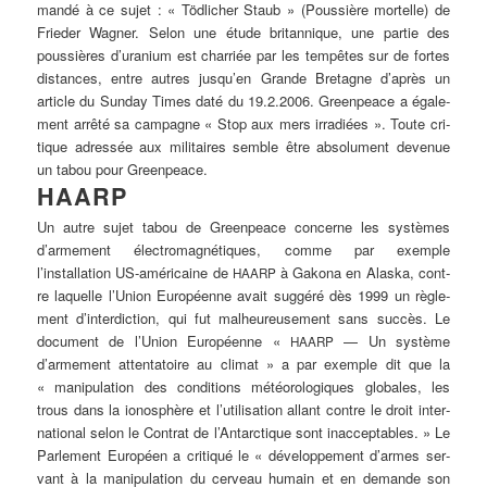
mandé
à ce sujet : «
Töd­li­cher
Staub » (Pous­siè­re mor­tel­le) de
Frie­der
Wag­ner. Selon une étu­de bri­tan­ni­que, une par­tie des
pous­siè­res d’uranium est char­riée par les tempêtes sur de for­tes
distances, ent­re aut­res jusqu’en Gran­de Bre­ta­gne d’après un
artic­le du
Sun­day
Times daté du 19.2.2006. Green­peace a éga­le­
ment arrêté sa cam­pa­gne « Stop aux mers irra­diées ». Tou­te cri­
tique adres­sée aux mili­taires sem­ble être abso­lu­ment deve­nue
un tabou pour Greenpeace.
HAARP
Un aut­re sujet tabou de Green­peace con­cer­ne les sys­tè­mes
d’armement
électroma­gnétiques
, com­me par exemp­le
l’installation US-amé­ri­cai­ne de
à
Gako­na
en Alas­ka, cont­
HAARP
re laquel­le l’Union Euro­pé­en­ne avait sug­gé­ré dès 1999 un règle­
ment d’interdiction, qui fut mal­heu­reu­se­ment sans suc­cès. Le
docu­ment de l’Union
Euro­péenne
«
— Un sys­tème
HAARP
d’armement atten­ta­toire au cli­mat » a par exemp­le dit que la
« mani­pu­la­ti­on des con­di­ti­ons météo­ro­lo­gi­ques glo­ba­les, les
trous dans la iono­sphè­re et l’utilisation allant cont­re le droit inter­
na­tio­nal selon le Cont­rat de l’Antarctique sont inac­cep­ta­bles. » Le
Par­le­ment Euro­pé­en a cri­ti­qué le «
dévelop­pement
d’armes ser­
vant à la mani­pu­la­ti­on du cer­ve­au humain et en
de­mande
son