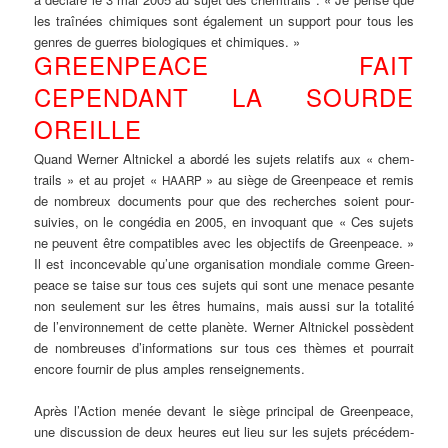
les traî­nées chi­mi­ques sont éga­le­ment un sup­port pour tous les
gen­res de guer­res bio­lo­gi­ques et chimiques. »
GREENPEACE FAIT
CEPENDANT LA SOURDE
OREILLE
Quand Wer­ner
Alt­ni­ckel
a abor­dé les sujets rela­tifs aux «
chem­
trails
» et au pro­jet «
» au siè­ge de Green­peace et remis
HAARP
de nombreux docu­ments pour que des recher­ches soi­ent pour­
suivies, on le con­gé­dia en 2005, en invo­quant que « Ces sujets
ne peu­vent être com­pa­ti­bles avec les objec­tifs de Green­peace. »
Il est incon­ce­va­ble qu’une orga­ni­sa­ti­on mon­dia­le com­me Green­
peace se tai­se sur tous ces sujets qui sont une men­ace pesan­te
non seu­le­ment sur les êtres humains, mais aus­si sur la tota­li­té
de l’environnement de cet­te planè­te. Wer­ner
Alt­ni­ckel
pos­sè­dent
de nombreu­ses d’informations sur tous ces thè­mes et pour­rait
enco­re four­nir de plus amp­les renseignements.
Après l’Action menée devant le siè­ge prin­ci­pal de Green­peace,
une dis­cus­sion de deux heu­res eut lieu sur les sujets pré­cé­dem­