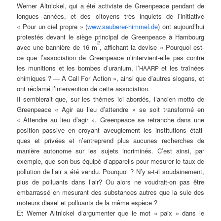
Wer­ner
Alt­ni­ckel
, qui a été acti­vis­te de Green­peace pen­dant de
longues années, et des citoy­ens très inquiets de l’initiative
« Pour un ciel pro­pre » (
www.sauberer-himmel.de
) ont aujourd’hui
pro­tes­tés devant le siè­ge prin­ci­pal de Green­peace à Ham­bourg
2
avec une ban­niè­re de 16 m
, affich­ant la devi­se « Pour­quoi est-
ce que l’association de Green­peace n’intervient-elle pas cont­re
les muni­ti­ons et les bom­bes d’uranium, l’
et les traî­nées
HAARP
chi­mi­ques ? — A Call For Action », ain­si que d’autres slo­gans, et
ont récla­mé l’intervention de cet­te association.
Il sem­blerait que, sur les thè­mes ici abor­dés, l’ancien
mot­to
de
Green­peace « Agir au lieu d’attendre » se soit trans­for­mé en
« Attendre au lieu d’agir ». Green­peace se retran­che dans une
posi­ti­on pas­si­ve en croyant aveugle­ment les insti­tu­ti­ons
étati­
ques
et pri­vées et n’entreprend plus aucu­nes recher­ches de
maniè­re auto­no­me sur les sujets incri­mi­nés. C’est ain­si, par
exemp­le, que son bus équi­pé d’appareils pour mesurer le taux de
pol­lu­ti­on de l’air a été ven­du. Pour­quoi ? N’y a‑t-il sou­da­i­ne­ment,
plus de pol­lu­ants dans l’air? Ou alors ne vou­drait-on pas être
embar­ras­sé en
mesu­rant
des sub­s­tances aut­res que la suie des
moteurs die­sel et pol­lu­ants de la même espèce ?
Et Wer­ner
Alt­ni­ckel
d’argumenter que le mot « paix » dans le