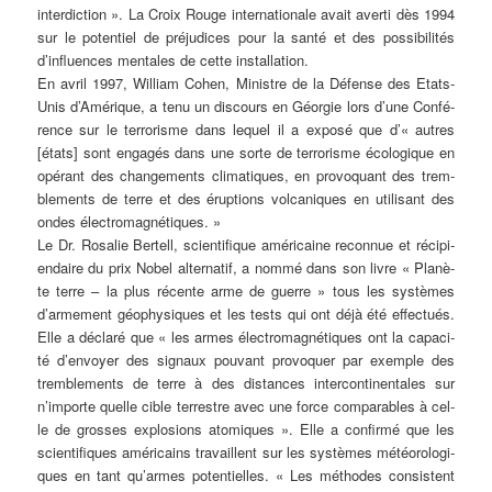
inter­dic­tion ». La Croix Rouge inter­na­tio­na­le avait aver­ti dès 1994
sur le potentiel de pré­ju­di­ces pour la san­té et des pos­si­bi­li­tés
d’influences men­ta­les de cet­te installation.
En avril 1997, Wil­liam Cohen, Minist­re de la Défen­se des Etats-
Unis d’Amérique, a tenu un dis­cours en Géor­gie lors d’une Con­fé­
rence sur le ter­ro­ris­me dans lequel il a expo­sé que d’« aut­res
[états] sont enga­gés dans une sor­te de ter­ro­ris­me éco­lo­gi­que en
opé­rant des chan­ge­ments cli­ma­ti­ques, en pro­vo­quant des trem­
blem­ents de terre et des érup­ti­ons vol­ca­ni­ques en uti­li­sant des
ondes électromagnétiques. »
Le Dr. Rosa­lie
Ber­tell
, sci­en­ti­fi­que amé­ri­cai­ne recon­nue et réci­pi­
en­d­ai­re du prix Nobel alter­na­tif, a nom­mé dans son liv­re « Planè­
te terre – la plus récen­te arme de guer­re » tous les sys­tè­mes
d’armement géo­phy­si­ques et les tests qui ont déjà été effec­tués.
Elle a décla­ré que « les armes élec­tro­ma­gné­ti­ques ont la capa­ci­
té d’envoyer des signaux pou­vant pro­vo­quer par exemp­le des
trem­blem­ents de terre à des distances inter­con­ti­nen­ta­les sur
n’importe quel­le cib­le ter­rest­re avec une force com­pa­ra­bles à cel­
le de gros­ses explo­si­ons ato­mi­ques ». Elle a con­fir­mé que les
sci­en­ti­fi­ques amé­ri­cains tra­vail­lent sur les sys­tè­mes météo­ro­lo­gi­
ques en tant qu’armes poten­ti­el­les. « Les métho­des con­sis­tent