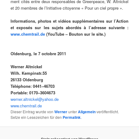
ment cités ent­re deux respons­ables de Green­peace, W.
Alt­ni­ckel
et 20 mem­bres de l’Initiative citoy­enne « Pour un ciel propre ».
Infor­ma­ti­ons, pho­tos et vidé­os sup­p­lé­men­tai­res sur l’Action
et expo­sés sur les sujets abor­dés à l’adresse sui­van­te :
www.chemtrail.de
(
You­Tube
– Bou­ton sur le site.)
Olden­burg, le 7
octobre
2011
Wer­ner Altnickel
Wilh.
Kempinstr.55
26133 Olden­burg
Télé­pho­ne: 0441–46703
Por­ta­ble: 0170–3604673
werner.altnickel@yahoo.de
www.chemtrail.de
Dieser Eintrag wurde von
Werner
unter
Allgemein
veröffentlicht.
Setze ein Lesezeichen für den
Permalink
.