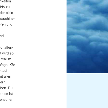
­kei­ten
 bis zu
er bio­lo­
maschi­nel­
e­ren und
ied
schaf­fen-
tät wird so
o real im
 Wege, Kör­
et auf
it allen
pern.
­schen. Du
ch es ist
Men­schen