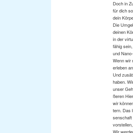
Doch in Zuk
für dich so
dein Kör­pe
Die Umge­bu
dei­nen Kö
in der vir­t
fähig sein,
und Nano-Bo
Wenn wir nu
erle­ben a
Und zusätz­
haben. Wir 
unser Gehir
ße­ren Hier­
wir kön­nen
tern. Das l
sen­schaft 
vor­stel­le
Wir wer­den