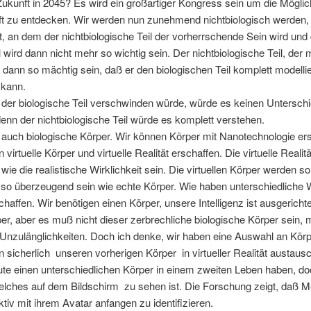
Zukunft in 2045? Es wird ein groß­ar­ti­ger Kon­gress sein um die Mög­lich
t zu ent­de­cken. Wir wer­den nun zuneh­mend nicht­bio­lo­gisch wer­den,
an dem der nicht­bio­lo­gi­sche Teil der vor­herr­schen­de Sein wird und d
l wird dann nicht mehr so wich­tig sein. Der nicht­bio­lo­gi­sche Teil, der 
d dann so mäch­tig sein, daß er den bio­lo­gi­schen Teil kom­plett model­li
 kann.
r bio­lo­gi­sche Teil ver­schwin­den wür­de, wür­de es kei­nen Unter­sch
n der nicht­bio­lo­gi­sche Teil wür­de es kom­plett verstehen.
uch bio­lo­gi­sche Kör­per. Wir kön­nen Kör­per mit Nano­tech­no­lo­gie er
vir­tu­el­le Kör­per und vir­tu­el­le Rea­li­tät erschaf­fen. Die vir­tu­el­le Rea­li­
h wie die rea­lis­ti­sche Wirk­lich­keit sein. Die vir­tu­el­len Kör­per wer­den s
 so über­zeu­gend sein wie ech­te Kör­per. Wie haben unter­schied­li­che
haf­fen. Wir benö­ti­gen einen Kör­per, unse­re Intel­li­genz ist aus­ge­rich­t
er, aber es muß nicht die­ser zer­brech­li­che bio­lo­gi­sche Kör­per sein, m
Unzu­läng­lich­kei­ten. Doch ich den­ke, wir haben eine Aus­wahl an Kör
 sicher­lich
unse­ren vor­he­ri­gen Kör­per
in vir­tu­el­ler Rea­li­tät aus­tau
­te einen unter­schied­li­chen Kör­per in einem zwei­ten Leben haben, do
wel­ches auf dem Bild­schirm
zu sehen ist. Die For­schung zeigt, daß 
k­tiv mit ihrem Ava­tar anfan­gen zu identifizieren.