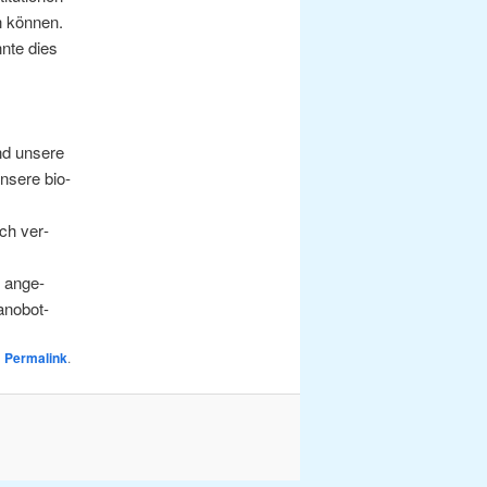
en können.
n­te dies
nd unse­re
nse­re bio­
rch ver­
“ ange­
ano­bot-
n
Permalink
.