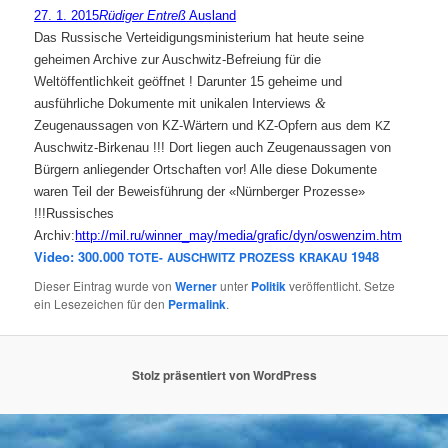
27. 1. 2015
Rüdiger Entreß
Ausland
Das Russische Verteidigungsministerium hat heute seine
geheimen Archive zur Auschwitz-Befreiung für die
Weltöffentlichkeit geöffnet ! Darunter 15 geheime und
&
ausführliche Dokumente mit unikalen Interviews
Zeugenaussagen von KZ-Wärtern und KZ-Opfern aus dem
KZ
Auschwitz-Birkenau !!! Dort liegen auch Zeugenaussagen von
Bürgern anliegender Ortschaften vor! Alle diese Dokumente
waren Teil der Beweisführung der «Nürnberger Prozesse»
!!!Russisches
Archiv:
http://mil.ru/winner_may/media/grafic/dyn/oswenzim.htm
Video: 300.000
1948
TOTE-
AUSCHWITZ
PROZESS
KRAKAU
Dieser Eintrag wurde von
Werner
unter
Politik
veröffentlicht. Setze
ein Lesezeichen für den
Permalink
.
Stolz präsentiert von WordPress