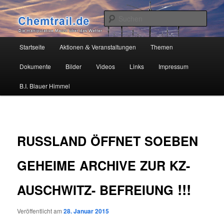
Zum
Die manipulative Macht über das Wetter
primären
Such
Inhalt
springen
Chemtrail.de
Hauptmenü
Startseite
Aktionen
Veranstaltungen
Themen
&
Dokumente
Bilder
Videos
Links
Impressum
B.I. Blauer Himmel
RUSSLAND
ÖFFNET
SOEBEN
GEHEIME
ARCHIVE
ZUR
KZ-
!!!
AUSCHWITZ-
BEFREIUNG
Veröffentlicht am
28. Januar 2015