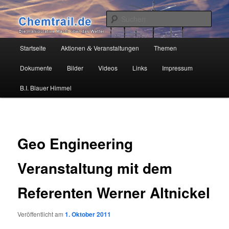
Zum
Die manipulative Macht über das Wetter
primären
Such
Inhalt
springen
Chemtrail.de
Hauptmenü
Startseite
Aktionen
Veranstaltungen
Themen
&
Dokumente
Bilder
Videos
Links
Impressum
B.I. Blauer Himmel
Geo Engineering
Veranstaltung mit dem
Referenten Werner Altnickel
Veröffentlicht am
1. Oktober 2011