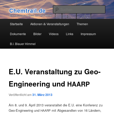
Zum
Die manipulative Macht über das Wetter
primären
Such
Inhalt
springen
Chemtrail.de
Hauptmenü
Startseite
Aktionen
Veranstaltungen
Themen
&
Dokumente
Bilder
Videos
Links
Impressum
B.I. Blauer Himmel
E.U. Veranstaltung zu Geo-
Engineering und
HAARP
Veröffentlicht am
31. März 2013
Am 8. und 9. April 2013 ver­an­stal­tet die E.U. eine Kon­fe­renz zu
Geo-Engi­nee­ring und
mit Abge­sand­ten von 16 Län­dern,
HAARP