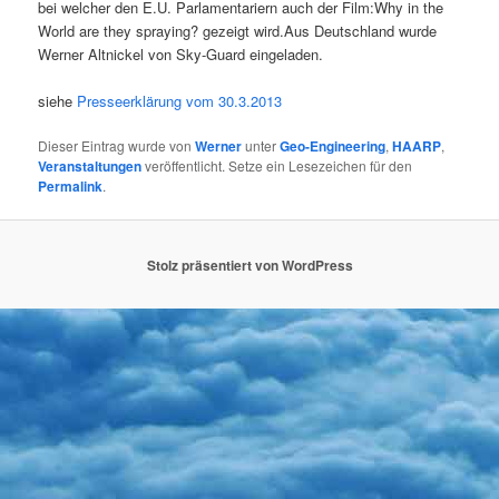
bei wel­cher den E.U. Par­la­men­ta­ri­ern auch der Film:Why in the
World are they spray­ing? gezeigt wird.Aus Deutsch­land wur­de
Wer­ner Alt­ni­ckel von Sky-Guard eingeladen.
sie­he
Pres­se­er­klä­rung vom 30.3.2013
Dieser Eintrag wurde von
Werner
unter
Geo-Engineering
,
HAARP
,
Veranstaltungen
veröffentlicht. Setze ein Lesezeichen für den
Permalink
.
Stolz präsentiert von WordPress