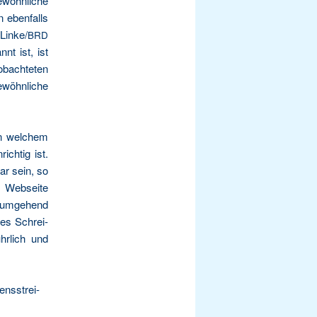
­wöhn­li­che
n eben­falls
Linke/
BRD
nnt ist, ist
b­ach­te­ten
wöhn­li­che
n wel­chem
rich­tig ist.
bar sein, so
eb­sei­te
 umge­hend
ses Schrei­
ühr­lich und
ens­strei­