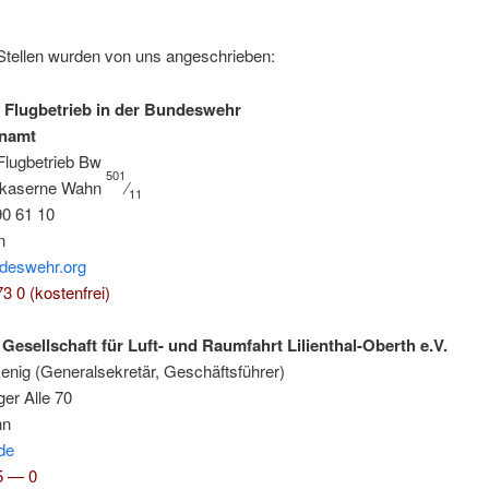
 Stel­len wur­den von uns angeschrieben:
g Flug­be­trieb in der Bundeswehr
en­amt
Flug­be­trieb Bw
501
n­ka­ser­ne Wahn
⁄
11
90 61 10
n
eswehr.org
3 0 (kos­ten­frei)
Gesell­schaft für Luft- und Raum­fahrt Lili­en­thal-Oberth e.V.
ke­nig (Gene­ral­se­kre­tär, Geschäftsführer)
ger Alle 70
nn
de
5 — 0