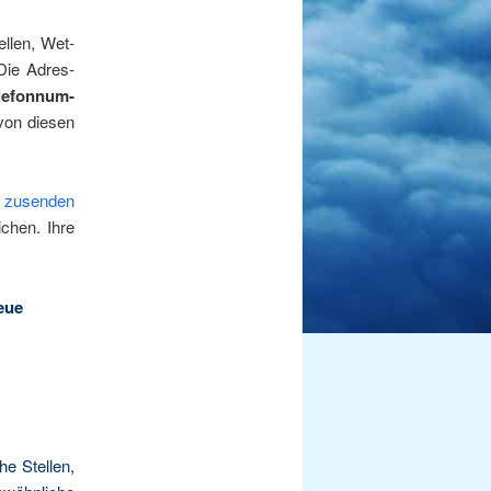
l­len, Wet­
. Die Adres­
e­fon­num­
von die­sen
n
zusen­den
i­chen. Ihre
eue
he Stel­len,