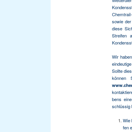
Wet­ter­die
Kon­dens­st
Chem­trai
sowie der 
die­se Sich
Strei­fen 
Kondensst
Wir haben
ein­deu­ti­g
Soll­te die­
kön­nen 
www.chem
kon­tak­ti
bens eine s
schlüs­sig
Wie k
fen 