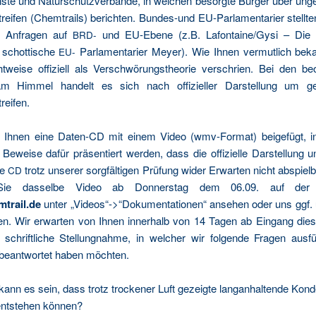
ns­te und Natur­schutz­ver­bän­de, in wel­chen besorg­te Bür­ger über unge
rei­fen (Chem­trails) berich­ten. Bun­des-und EU-Par­la­men­ta­ri­er stell­te
l- Anfra­gen auf
und EU-Ebe­ne (z.B. Lafontaine/Gysi – Die 
BRD-
schot­ti­sche
Par­la­men­ta­ri­er Mey­er). Wie Ihnen ver­mut­lich beka
EU-
t­wei­se offi­zi­ell als Ver­schwö­rungs­theo­rie ver­schrien. Bei den beo
am Him­mel han­delt es sich nach offi­zi­el­ler Dar­stel­lung um ge
reifen.
 Ihnen eine Daten-CD mit einem Video (wmv-For­mat) bei­gefügt, i
e Bewei­se dafür prä­sen­tiert wer­den, dass die offi­zi­el­le Dar­stel­lung un
se
trotz unse­rer sorg­fäl­ti­gen Prü­fung wider Erwar­ten nicht abspiel­
CD
Sie das­sel­be Video ab Don­ners­tag dem 06.09. auf der W
trail.de
unter „Videos“->“Dokumentationen“ anse­hen oder uns ggf.
e­ren. Wir erwar­ten von Ihnen inner­halb von 14 Tagen ab Ein­gang die­
chrift­li­che Stel­lung­nah­me, in wel­cher wir fol­gen­de Fra­gen aus­f
 beant­wor­tet haben möchten.
ann es sein, dass trotz tro­cke­ner Luft gezeig­te lang­an­hal­ten­de Kon­d
ent­ste­hen können?