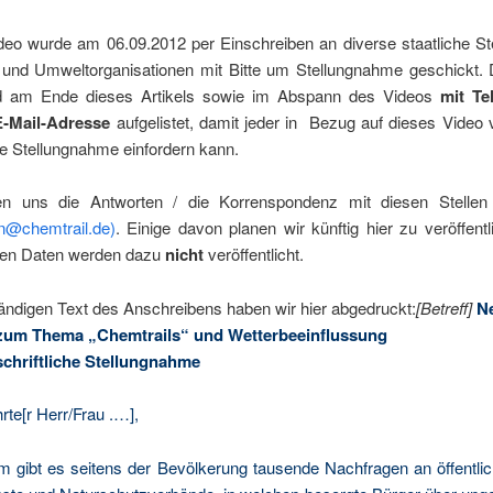
deo wur­de am 06.09.2012 per Ein­schrei­ben an diver­se staat­li­che Ste
e und Umwelt­or­ga­ni­sa­tio­nen mit Bit­te um Stel­lung­nah­me geschickt
nd am Ende die­ses Arti­kels sowie im Abspann des Vide­os
mit Tel
E‑Mail-Adres­se
auf­ge­lis­tet, damit jeder in Bezug auf die­ses Video 
ne Stel­lung­nah­me ein­for­dern kann.
en uns die Ant­wor­ten / die Kor­ren­spon­denz mit die­sen Stel­le
en@chemtrail.de)
. Eini­ge davon pla­nen wir künf­tig hier zu ver­öf­fent­l
­chen Daten wer­den dazu
nicht
veröffentlicht.
tän­di­gen Text des Anschrei­bens haben wir hier abge­druckt:
[Betreff]
N
zum The­ma „Chem­trails“ und Wetterbeeinflussung
schrift­li­che Stellungnahme
te[r Herr/Frau .…],
m gibt es sei­tens der Bevöl­ke­rung tau­sen­de Nach­fra­gen an öffent­li­c