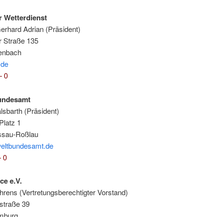
r Wetterdienst
er­hard Adri­an (Prä­si­dent)
er Stra­ße 135
enbach
.de
 0
n­des­amt
­barth (Prä­si­dent)
 Platz 1
ssau-Roßlau
eltbundesamt.de
 0
ce e.V.
eh­rens (Ver­tre­tungs­be­rech­tig­ter Vorstand)
stra­ße 39
mburg