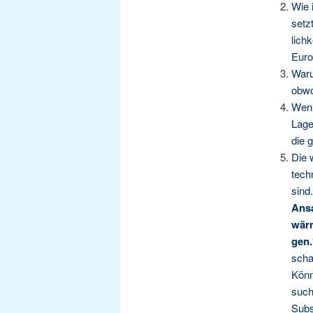
Wie i
setz
lich­
Eur
War­
obwo
Wenn 
Lage
die g
Die 
tech­
sind.
Ansa
wär­
gen.
schaf
Kön­n
suchs
Sub­