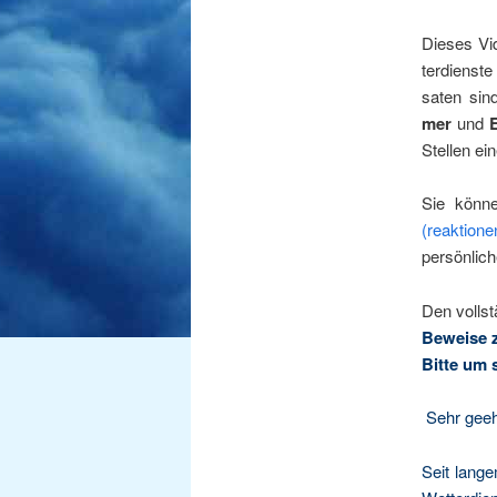
Die­ses Vi
ter­diens­t
sa­ten si
mer
und
Stel­len ei
Sie kön­n
(reaktion
per­sön­li
Den voll­s
Bewei­se 
Bit­te um 
Sehr geehr
Seit lan­ge