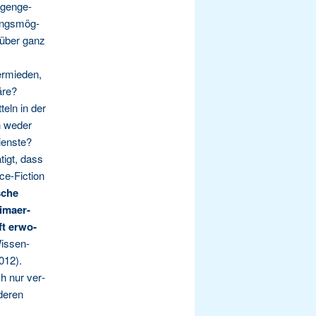
­gen­ge­
hungs­mög­
d über ganz
r­mie­den,
äre?
­teln in der
nn weder
dienste?
tigt, dass
ce-Fic­tion
sche
­ma­er­
ft erwo­
Wis­sen­
012).
ch nur ver­
de­ren