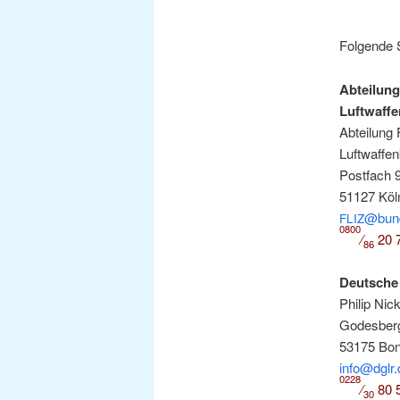
Fol­gen­de
Abtei­lun
Luft­waf­f
Abtei­lung 
Luft­waf­fe
Post­fach 
51127 Köl
@bund
FLIZ
0800
⁄
20 7
86
Deut­sche 
Phil­ip Nic
Godes­ber­
53175 Bo
info@dglr.
0228
⁄
80 
30