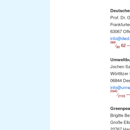
Deut­sche
Prof. Dr. G
Frank­fur­t
63067 Off
info@dwd
069
⁄
62 —
80
Umwelt­bu
Jochen Sals
Wört­lit­zer
06844 De
info@umw
0340
⁄
—
2103
Green­pea
Bri­git­te B
Gro­ße Elb­
22767 Ha