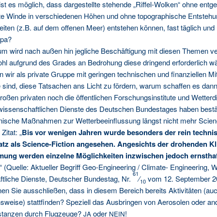
st es mög­lich, dass dar­ge­stell­te ste­hen­de „Rif­fel-Wol­ken“ ohne ent­ge
­te Win­de in ver­schie­de­nen Höhen und ohne topo­gra­phi­sche Ent­ste­
kei­ten (z.B. auf dem offe­nen Meer) ent­ste­hen kön­nen, fast täg­lich un
opa?
um wird nach außen hin jeg­li­che Beschäf­ti­gung mit die­sen The­men ve
hl auf­grund des Gra­des an Bedro­hung die­se drin­gend erfor­der­lich w
wir als pri­va­te Grup­pe mit gerin­gen tech­ni­schen und finan­zi­el­len Mit
 sind, die­se Tat­sa­chen ans Licht zu för­dern, war­um schaf­fen es da
ro­ßen pri­va­ten noch die öffent­li­chen For­schungs­in­sti­tu­te und Wetter
wis­sen­schaft­li­chen Diens­te des Deut­schen Bun­des­ta­ges haben bestä­
ni­sche Maß­nah­men zur Wet­ter­be­ein­flus­sung längst nicht mehr Sci­en
 Zitat: „
Bis vor weni­gen Jah­ren wur­de beson­ders der rein tech­ni­
tz als Sci­ence-Fic­tion ange­se­hen. Ange­sichts der dro­hen­den Kli
mung wer­den ein­zel­ne Mög­lich­kei­ten inzwi­schen jedoch ernst­ha
“ (Quel­le: Aktu­el­ler Begriff Geo-Engi­nee­ring / Cli­ma­te- Engi­nee­ring, 
61
t­li­che Diens­te, Deut­scher Bun­des­tag, Nr.
⁄
vom 12. Sep­tem­ber 2
10
en Sie aus­schlie­ßen, dass in die­sem Bereich bereits Akti­vi­tä­ten (au
­wei­se) statt­fin­den? Spe­zi­ell das Aus­brin­gen von Aero­so­len oder an
stan­zen durch Flug­zeu­ge?
oder
!
JA
NEIN