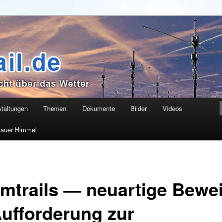
as Wetter
taltungen
Themen
Dokumente
Bilder
Videos
Blauer Himmel
mtrails — neuartige Bewei
ufforderung zur