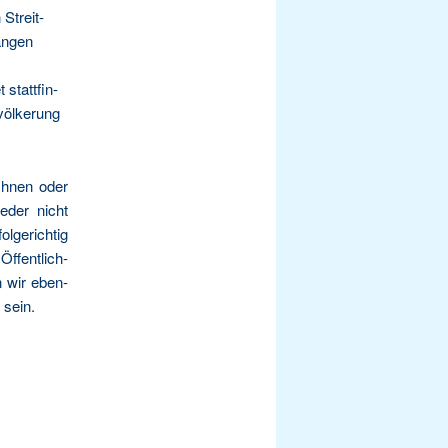
 Streit­
an­gen
statt­fin­
öl­ke­rung
 Ihnen oder
e­der nicht
­ge­rich­tig
Öffent­lich­
en wir eben­
 sein.