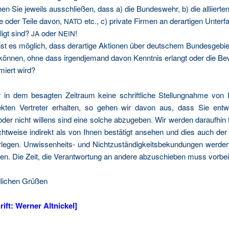
en Sie jeweils aus­schlie­ßen, dass a) die Bun­des­wehr, b) die alli­ier­ten
te oder Tei­le davon,
etc., c) pri­va­te Fir­men an der­ar­ti­gen Unter­f
NATO
­ligt sind?
oder
!
JA
NEIN
st es mög­lich, dass der­ar­ti­ge Aktio­nen über deut­schem Bun­des­ge­biet 
kön­nen, ohne dass irgend­je­mand davon Kennt­nis erlangt oder die Bev
­miert wird?
ir in dem besag­ten Zeit­raum kei­ne schrift­li­che Stel­lung­nah­me von
k­ten Ver­tre­ter erhal­ten, so gehen wir davon aus, dass Sie ent­w
der nicht wil­lens sind eine sol­che abzu­ge­ben. Wir wer­den dar­auf­hin fol
ht­wei­se indi­rekt als von Ihnen bestä­tigt anse­hen und dies auch der 
­le­gen. Unwis­sen­heits- und Nicht­zu­stän­dig­keits­be­kun­dun­gen wer­d
nen. Die Zeit, die Ver­ant­wor­tung an ande­re abzu­schie­ben muss vor­bei
­li­chen Grüßen
rift: Wer­ner Altnickel]