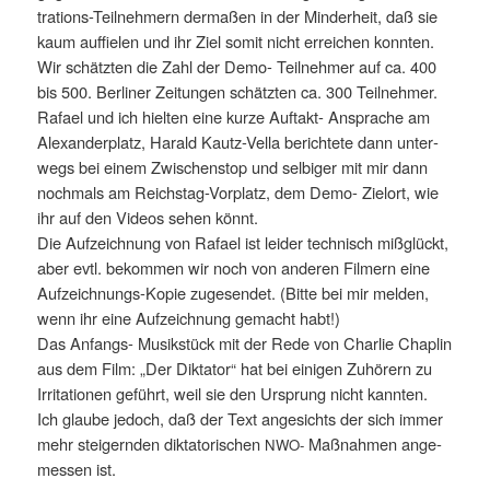
tra­ti­ons-Teil­neh­mern der­ma­ßen in der Min­der­heit, daß sie
kaum auf­fie­len und ihr Ziel somit nicht errei­chen konn­ten.
Wir schätz­ten die Zahl der Demo- Teil­neh­mer auf ca. 400
bis 500. Ber­li­ner Zei­tun­gen schätz­ten ca. 300 Teilnehmer.
Rafa­el und ich hiel­ten eine kur­ze Auf­takt- Anspra­che am
Alex­an­der­platz, Harald Kau­tz-Vel­la berich­te­te dann unter­
wegs bei einem Zwi­schen­stop und sel­bi­ger mit mir dann
noch­mals am Reichs­tag-Vor­platz, dem Demo- Ziel­ort, wie
ihr auf den Vide­os sehen könnt.
Die Auf­zeich­nung von Rafa­el ist lei­der tech­nisch miß­glückt,
aber evtl. bekom­men wir noch von ande­ren Fil­mern eine
Auf­zeich­nungs-Kopie zuge­sen­det. (Bit­te bei mir mel­den,
wenn ihr eine Auf­zeich­nung gemacht habt!)
Das Anfangs- Musik­stück mit der Rede von Char­lie Chap­lin
aus dem Film: „Der Dik­ta­tor“ hat bei eini­gen Zuhö­rern zu
Irri­ta­tio­nen geführt, weil sie den Ursprung nicht kann­ten.
Ich glau­be jedoch, daß der Text ange­sichts der sich immer
mehr stei­gern­den dik­ta­to­ri­schen
Maß­nah­men ange­
NWO-
mes­sen ist.