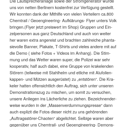
Die Laut­spre­cher­an­la­ge sowie der Strom­ge­ne­ra­tor wur­de
uns von net­ten Ber­li­nern kos­ten­frei zur Ver­fü­gung gestellt.
Wir konn­ten dank der Mit­hil­fe von vie­len Ver­tei­lern ca.
800
Chem­trail / Geo­en­gi­nee­ring- Auf­klä­rungs- Fly­er unters Volk
bringen.(Flyer jetzt preis­wert im Shop) Grup­pen und Ein­
zel­per­so­nen aus ganz Deutsch­land und auch von wei­ter
her waren extra ange­reist und brach­ten zahl­rei­che phan­ta­
sie­vol­le Ban­ner, Pla­ka­te, T‑Shirts und vie­les ande­re mit auf
die Demo ( sie­he Fotos + Vide­os im Anhang). Die Stim­
mung und das Wet­ter waren super, die Poli­zei war sehr
koope­ra­tiv, half auch dabei, eine Grup­pe von kra­kel­en­den
Stö­rern (teil­wei­se mit Stahl­helm und etli­che mit Alu­fo­li­en­
kap­pen- und Müt­zen aus­ge­rüs­tet) zu „ent­stö­ren“. Die Kra­
ke­l­er hat­ten offen­sicht­lich den Auf­trag, sich unter unse­ren
Demons­tra­ti­ons­zug zu mischen, um somit zu ver­su­chen,
unse­re Anlie­gen ins Lächer­li­che zu zie­hen. Bezeich­nen­der­
wei­se wur­den in der „Mas­sen­ver­dum­mungs­pres­se“ dann
auch expli­zit die Fotos die­ser nicht zu uns gehö­ren­den
„Auf­trags­stö­rer-Chao­ten“ abge­lich­tet. Sel­bi­ge waren aber
gegen­über uns Chem­trail- und Geo­en­gi­nee­ring- Demons­