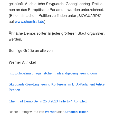
geknüpft. Auch etli­che Sky­guards- Goen­gi­nee­ring- Peti­tio­
nen an das Euro­päi­sche Par­la­ment wur­den unter­zeich­net.
(Bit­te mit­ma­chen! Peti­ti­on zu fin­den unter „
“
SKYGUARDS
auf
www.chemtrail.de
)
Ähn­li­che Demos soll­ten in jeder grö­ße­ren Stadt orga­ni­siert
werden.
Son­ni­ge Grü­ße an alle von
Wer­ner Altnickel
http://globalmarchagainstchemtrailsandgeoengineering.com
Sky­guards-Geo-Engi­nee­ring Kon­fe­renz im E.U.-Parlament Artikel
Peti­ti­on
Chem­trail Demo Ber­lin 25 8 2013 Tei­le 1- 4 Komplett
Dieser Eintrag wurde von
Werner
unter
Aktionen
,
Bilder
,