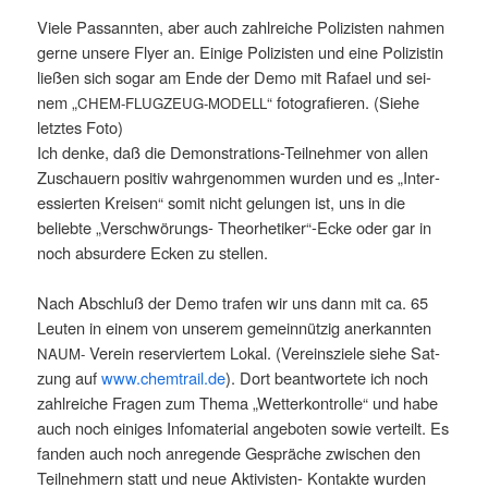
Vie­le Pas­sann­ten, aber auch zahl­rei­che Poli­zis­ten nah­men
ger­ne unse­re Fly­er an. Eini­ge Poli­zis­ten und eine Poli­zis­tin
lie­ßen sich sogar am Ende der Demo mit Rafa­el und sei­
nem
„
“ foto­gra­fie­ren. (Sie­he
CHEM-FLUGZEUG-MODELL
letz­tes Foto)
Ich den­ke, daß die Demons­tra­ti­ons-Teil­neh­mer von allen
Zuschau­ern posi­tiv wahr­ge­nom­men
wur­den und es „Inter­
es­sier­ten Krei­sen“ somit nicht gelun­gen ist, uns in die
belieb­te „Ver­schwö­rungs- Theorhetiker“-Ecke oder gar in
noch absur­de­re Ecken zu stellen.
Nach Abschluß der Demo tra­fen wir uns dann mit ca. 65
Leu­ten in einem von unse­rem gemein­nüt­zig aner­kann­ten
Ver­ein reser­vier­tem Lokal. (Ver­eins­zie­le sie­he Sat­
NAUM-
zung auf
www.chemtrail.de
). Dort beant­wor­te­te ich noch
zahl­rei­che Fra­gen zum The­ma „Wet­ter­kon­trol­le“ und habe
auch noch eini­ges Info­ma­te­ri­al ange­bo­ten sowie ver­teilt. Es
fan­den auch noch anre­gen­de Gesprä­che zwi­schen den
Teil­neh­mern statt und neue Akti­vis­ten- Kon­tak­te wur­den