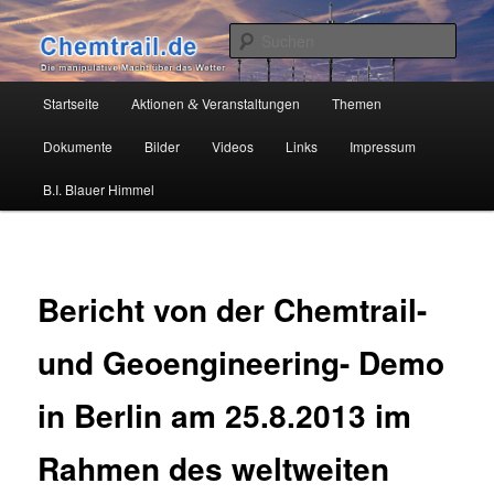
Zum
Die manipulative Macht über das Wetter
primären
Such
Inhalt
springen
Chemtrail.de
Hauptmenü
Startseite
Aktionen
Veranstaltungen
Themen
&
Dokumente
Bilder
Videos
Links
Impressum
B.I. Blauer Himmel
Bericht von der Chemtrail-
und Geoengineering- Demo
in Berlin am 25.8.2013 im
Rahmen des weltweiten