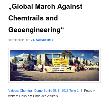
„Global March Against
Chemtrails and
Geoengineering“
Veröffentlicht am
31. August 2013
Vide­os:
Chem­trail Demo Ber­lin 25. 8. 2013 Tei­le 1- 5
Fotos
+
wei­te­re Links am Ende des Artikels