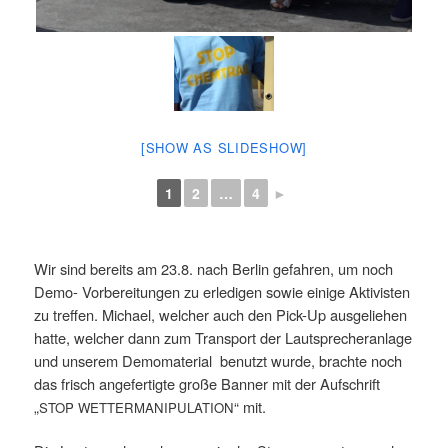
[SHOW AS SLIDESHOW]
1
2
…
4
►
Wir sind bereits am 23.8. nach Ber­lin gefah­ren, um noch
Demo- Vor­be­rei­tun­gen zu erle­di­gen sowie eini­ge Akti­vis­ten
zu tref­fen. Micha­el, wel­cher auch den Pick-Up aus­ge­lie­hen
hat­te, wel­cher dann zum Trans­port der Laut­spre­cher­an­la­ge
und unse­rem Demo­ma­te­ri­al benutzt wur­de, brach­te noch
das frisch ange­fer­tig­te gro­ße Ban­ner mit der Auf­schrift
„
“ mit.
STOP
WETTERMANIPULATION