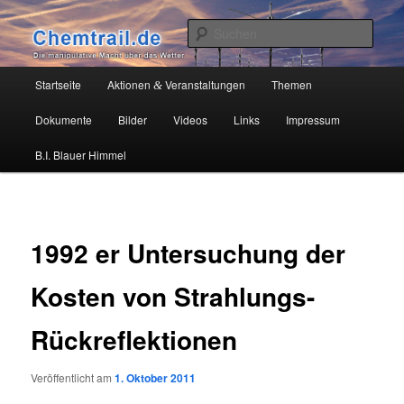
Zum
Die manipulative Macht über das Wetter
primären
Such
Inhalt
springen
Chemtrail.de
Hauptmenü
Startseite
Aktionen
Veranstaltungen
Themen
&
Dokumente
Bilder
Videos
Links
Impressum
B.I. Blauer Himmel
1992 er Untersuchung der
Kosten von Strahlungs-
Rückreflektionen
Veröffentlicht am
1. Oktober 2011