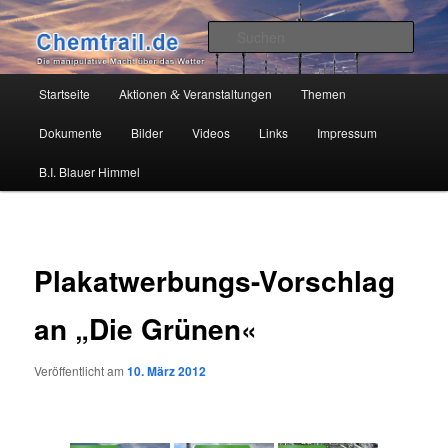
Zum
Die manipulative Macht über das Wetter
primären
Such
Inhalt
springen
Chemtrail.de
Hauptmenü
Startseite
Aktionen
Veranstaltungen
Themen
&
Dokumente
Bilder
Videos
Links
Impressum
B.I. Blauer Himmel
Plakatwerbungs-Vorschlag
an „Die Grünen«
Veröffentlicht am
10. März 2012