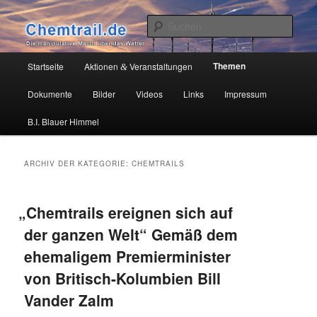
Zum
Zum
Die manipulative Macht über das Wetter
primären
sekundären
Such
Inhalt
Inhalt
springen
springen
Chemtrail.de
Hauptmenü
Themen
Startseite
Aktionen
Veranstaltungen
&
Dokumente
Bilder
Videos
Links
Impressum
B.I. Blauer Himmel
ARCHIV DER KATEGORIE:
CHEMTRAILS
„
Chemtrails ereignen sich auf
der ganzen Welt“ Gemäß dem
ehemaligem Premierminister
von Britisch-Kolumbien Bill
Vander Zalm