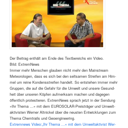
Der Bei­trag ent­hält am Ende des Text­be­reichs ein Video.
Bild: Extrem­News
Immer mehr Men­schen glau­ben nicht mehr den Main­stream
Meteo­ro­lo­gen, dass es sich bei den selt­sa­men Strei­fen am Him­
mel um rei­ne Kon­dens­strei­fen han­delt. So ent­ste­hen immer mehr
Grup­pen, die auf die Gefahr für die Umwelt und unse­re Gesund­
heit über unse­ren Köp­fen auf­merk­sam machen und dage­gen
öffent­lich pro­tes­tie­ren. Extrem­News sprach jetzt in der Sen­dung
»Ihr The­ma …« mit dem EURO­SO­LAR-Preis­trä­ger und Umwelt­
ak­ti­vis­ten Wer­ner Alt­ni­ckel über die neus­ten Ent­wick­lun­gen zum
The­ma Chem­trails und Geoengineering.
Extrem­news Video:„Ihr The­ma …« mit dem Umwelt­ak­ti­vist Wer­