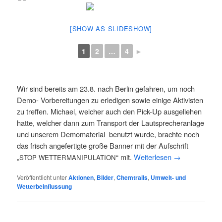
[SHOW AS SLIDESHOW]
1
2
…
4
►
Wir sind bereits am 23.8. nach Ber­lin gefah­ren, um noch
Demo- Vor­be­rei­tun­gen zu erle­di­gen sowie eini­ge Akti­vis­ten
zu tref­fen. Micha­el, wel­cher auch den Pick-Up aus­ge­lie­hen
hat­te, wel­cher dann zum Trans­port der Laut­spre­cher­an­la­ge
und unse­rem Demo­ma­te­ri­al benutzt wur­de, brach­te noch
das frisch ange­fer­tig­te gro­ße Ban­ner mit der Auf­schrift
„
“ mit.
Wei­ter­le­sen
→
STOP
WETTERMANIPULATION
Veröffentlicht unter
Aktionen
,
Bilder
,
Chemtrails
,
Umwelt- und
Wetterbeinflussung