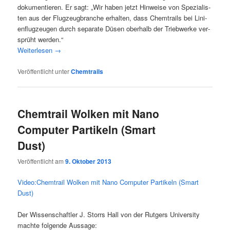
doku­men­tie­ren. Er sagt: „Wir haben jetzt Hin­wei­se von Spe­zia­lis­
ten aus der Flug­zeug­bran­che erhal­ten, dass Chem­trails bei Lini­
en­flug­zeu­gen durch sepa­ra­te Düsen ober­halb der Trieb­wer­ke ver­
sprüht werden.“
Wei­ter­le­sen
→
Veröffentlicht unter
Chemtrails
Chemtrail Wolken mit Nano
Computer Partikeln (Smart
Dust)
Veröffentlicht am
9. Oktober 2013
Video:Chemtrail Wol­ken mit Nano Com­pu­ter Par­ti­keln (Smart
Dust)
Der Wis­sen­schaft­ler J. Storrs Hall von der Rut­gers Uni­ver­si­ty
mach­te fol­gen­de Aussage: