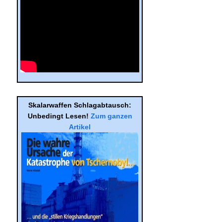
Skalar­waf­fen Schlag­ab­tausch:
Unbe­dingt Lesen!
Zum gan­zen
Arti­kel