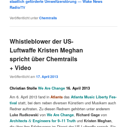
staatlich geförderte Umweltzerstörung — Wake News
Radio/
TV
Veröffentlicht unter
Chemtrails
Whistleblower der US-
Luftwaffe Kristen Meghan
spricht über Chemtrails
+ Video
Veröffentlicht am
17. April 2013
Christian Stolle
We Are Change
16.
April 2013
Am 6. April 2013 fand in
Atlan­ta
das
Atlan­ta Music Liber­ty Fes­
ti­val
statt, bei dem neben diver­sen Künst­lern und Musi­kern auch
Red­ner auf­tra­ten. Zu die­sen Red­nern gehör­ten unter ande­rem
Luke Rud­kow­ski
von
We Are Chan­ge
,
Richard Gage
von
Archi­tects
Engi­neers for 9–11 Truth
und
Kris­ten Meg­han
,
&
die über ihre Erfah­run­gen im Dienst der US-Luft­waf­fe sprach. Sie