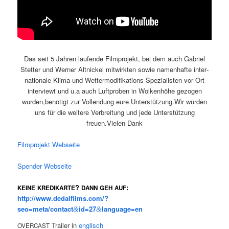
Das seit 5 Jah­ren lau­fen­de Film­pro­jekt, bei dem auch Gabri­el
Stet­ter und Wer­ner Alt­ni­ckel mit­wirk­ten sowie namen­haf­te inter­
na­tio­na­le Kli­ma-und Wet­ter­mo­di­fi­ka­ti­ons-Spe­zia­lis­ten vor Ort
inter­viewt und u.a auch Luft­pro­ben in Wol­ken­hö­he gezo­gen
wurden,benötigt zur Voll­endung eure Unterstützung.Wir wür­den
uns für die wei­te­re Ver­brei­tung und jede Unter­stüt­zung
freuen.Vielen Dank
Film­pro­jekt Webseite
Spen­der Webseite
?
:
KEINE
KREDIKARTE
DANN
GEH
AUF
http://www.dedalfilms.com/?
seo=meta/contact
id=27
language=en
&
&
Trai­ler in
eng­lisch
OVERCAST