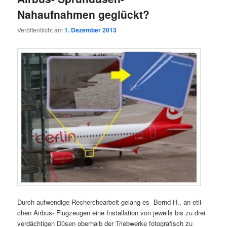
Nahaufnahmen geglückt?
Veröffentlicht am
1. Dezember 2013
Durch auf­wen­di­ge Recher­che­ar­beit gelang es Bernd H., an etli­
chen Air­bus- Flug­zeu­gen eine Instal­la­ti­on von jeweils bis zu drei
ver­däch­ti­gen Düsen ober­halb der Trieb­wer­ke foto­gra­fisch zu