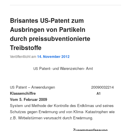
Brisantes US-Patent zum
Ausbringen von Partikeln
durch preissubventionierte
Treibstoffe
Veröffentlicht am
14. November 2012
Patent- und Warenzeichen- Amt
US
Patent – Anwendungen 20090032214
US
Klassenchiffre
A1
Vom 5. Februar 2009
Sys­tem und Metho­de der Kon­trol­le des Erd­kli­mas und sei­nes
Schut­zes gegen Erwär­mung und von Kli­ma- Kata­stro­phen wie
z.B. Wir­bel­stür­men ver­ur­sacht durch Erwärmung.
Zusammenfassung