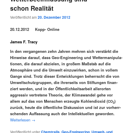
schon Realität
Veröffentlicht am
20. Dezember 2012
20.12.2012
Kopp- Online
James F. Tracy
In den ver­gan­ge­nen zehn Jah­ren meh­ren sich ver­stärkt die
Hin­wei­se dar­auf, dass Geo-Engi­nee­ring und Wet­ter­ma­ni­pu­la­
tio­nen, die dar­auf abzie­len, in gro­ßem Maß­stab auf die
Atmo­sphä­re und die Umwelt ein­zu­wir­ken, schon in vol­lem
Gan­ge sind. Trotz die­ser Ent­wick­lun­gen beherrscht die von
Umwelt­schutz­grup­pen, die ihrer­seits von Stif­tun­gen finan­
ziert wer­den, und in der Öffent­lich­keits­ar­beit aller­or­ten
aggres­siv ver­tre­te­ne Theo­rie, der Kli­ma­wan­del gehe vor
allem auf das von Men­schen erzeug­te Koh­len­di­oxid (
)
CO
2
zurück, heu­te die öffent­li­che Dis­kus­si­on und ist zur vor­herr­
schen­den Auf­fas­sung auch der Intel­lek­tu­el­len gewor­den.
Wei­ter­le­sen
→
Veröffentlicht unter
Chemtrails
,
Geo-Engineering
,
Umwelt- und