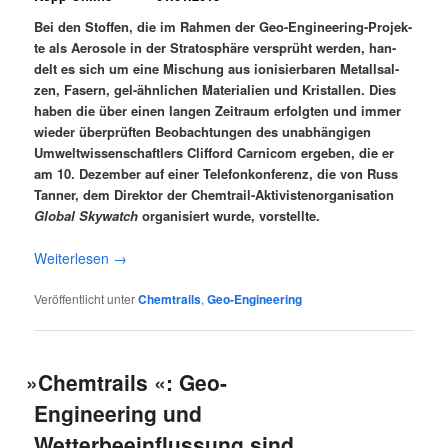
Bei den Stof­fen, die im Rah­men der Geo-Engi­nee­ring-Pro­jek­
te als Aero­so­le in der Stra­to­sphä­re ver­sprüht wer­den, han­
delt es sich um eine Mischung aus ioni­sier­ba­ren Metall­sal­
zen, Fasern, gel-ähn­li­chen Mate­ria­li­en und Kris­tal­len. Dies
haben die über einen lan­gen Zeit­raum erfolg­ten und immer
wie­der über­prüf­ten Beob­ach­tun­gen des unab­hän­gi­gen
Umwelt­wis­sen­schaft­lers Clif­ford Car­ni­com erge­ben, die er
am 10. Dezem­ber auf einer Tele­fon­kon­fe­renz, die von Russ
Tan­ner, dem Direk­tor der Chem­trail-Akti­vis­ten­or­ga­ni­sa­ti­on
Glo­bal Sky­watch
orga­ni­siert wur­de, vorstellte.
Wei­ter­le­sen
→
Veröffentlicht unter
Chemtrails
,
Geo-Engineering
»
Chemtrails «: Geo-
Engineering und
Wetterbeeinflussung sind