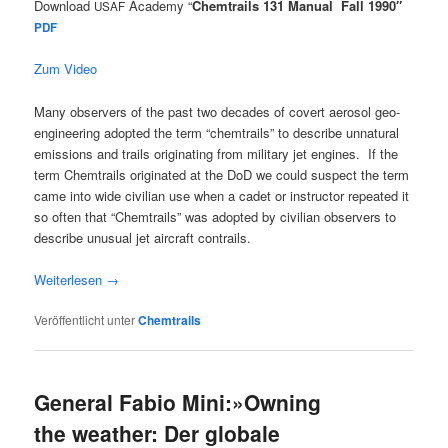
Down­load
Aca­de­my “
Chem­trails
131 Manu­al Fall 1990″
USAF
PDF
Zum Video
Many obser­vers of the past two deca­des of covert aero­sol geo­
en­gi­nee­ring adopted the term “chem­trails” to descri­be unna­tu­ral
emis­si­ons and trails ori­gi­na­ting from mili­ta­ry jet engi­nes. If the
term Chem­trails ori­gi­na­ted at the DoD we could suspect the term
came into wide civi­li­an use when a cadet or ins­truc­tor repea­ted it
so often that “Chem­trails” was adopted by civi­li­an obser­vers to
descri­be unu­su­al jet air­craft contrails.
Wei­ter­le­sen
→
Veröffentlicht unter
Chemtrails
General Fabio Mini:»Owning
the weather: Der globale