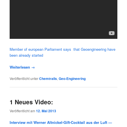
Mem­ber of euro­pean Par­lia­ment says that Geo­en­gi­nee­ring have
been alre­a­dy started
Wei­ter­le­sen
→
Veröffentlicht unter
Chemtrails
,
Geo-Engineering
1 Neues Video:
Veröffentlicht am
12. Mai 2013
Interview mit Werner Altnickel-Gift-Cocktail aus der Luft —