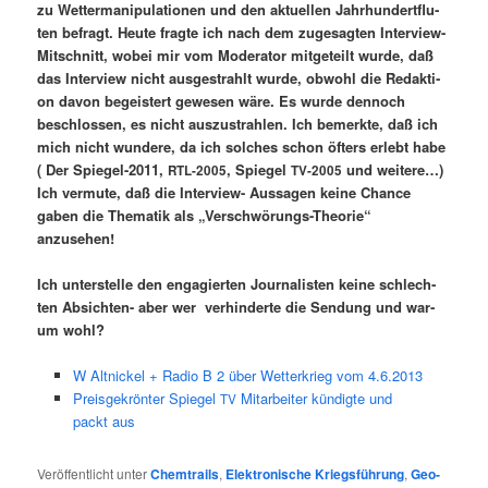
zu Wet­ter­ma­ni­pu­la­tio­nen und den aktu­el­len Jahr­hun­dert­flu­
ten befragt. Heu­te frag­te ich nach dem zuge­sag­ten Inter­view-
Mit­schnitt, wobei mir vom Mode­ra­tor mit­ge­teilt wur­de, daß
das Inter­view nicht aus­ge­strahlt wur­de, obwohl die Redak­ti­
on davon begeis­tert gewe­sen wäre. Es wur­de den­noch
beschlos­sen, es nicht aus­zu­strah­len. Ich bemerk­te, daß ich
mich nicht wun­de­re, da ich sol­ches schon öfters erlebt habe
( Der Spie­gel-2011,
, Spie­gel
und wei­te­re…)
RTL-2005
TV-2005
Ich ver­mu­te, daß die Inter­view- Aus­sa­gen kei­ne Chan­ce
gaben die The­ma­tik als „Ver­schwö­rungs-Theo­rie“
anzusehen!
Ich unter­stel­le den enga­gier­ten Jour­na­lis­ten kei­ne schlech­
ten Absich­ten- aber wer ver­hin­der­te die Sen­dung und war­
um wohl?
W Altnickel + Radio B 2 über Wetterkrieg vom 4.6.2013
Preisgekrönter Spiegel
Mitarbeiter kündigte und
TV
packt aus
Veröffentlicht unter
Chemtrails
,
Elektronische Kriegsführung
,
Geo-