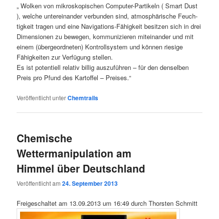
„ Wol­ken von mikro­sko­pi­schen Com­pu­ter-Par­ti­keln ( Smart Dust
), wel­che unter­ein­an­der ver­bun­den sind, atmo­sphä­ri­sche Feuch­
tig­keit tra­gen und eine Navi­ga­ti­ons-Fähig­keit besit­zen sich in drei
Dimen­sio­nen zu bewe­gen, kom­mu­ni­zie­ren mit­ein­an­der und mit
einem (über­ge­ord­ne­ten) Kon­troll­sys­tem und kön­nen rie­si­ge
Fähig­kei­ten zur Ver­fü­gung stellen.
Es ist poten­ti­ell rela­tiv bil­lig aus­zu­füh­ren – für den den­sel­ben
Preis pro Pfund des Kar­tof­fel – Preises.“
Veröffentlicht unter
Chemtrails
Chemische
Wettermanipulation am
Himmel über Deutschland
Veröffentlicht am
24. September 2013
Frei­ge­schal­tet am 13.09.2013 um 16:49 durch Thors­ten Schmitt