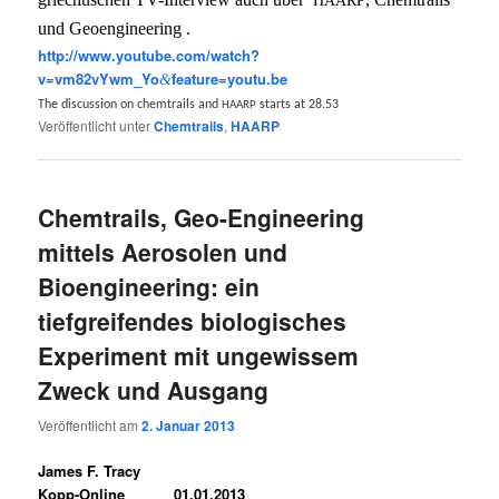
und Geoengineering .
http://www.youtube.com/watch?
v=vm82vYwm_Yo
feature=youtu.be
&
The dis­cus­sion on chem­trails and
starts at 28.53
HAARP
Veröffentlicht unter
Chemtrails
,
HAARP
Chemtrails, Geo-Engineering
mittels Aerosolen und
Bioengineering: ein
tiefgreifendes biologisches
Experiment mit ungewissem
Zweck und Ausgang
Veröffentlicht am
2. Januar 2013
James F. Tracy
Kopp-Online 01.01.2013