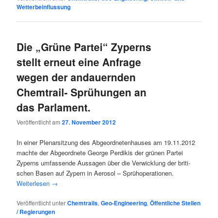
Wetterbeinflussung
Die „Grüne Partei“ Zyperns
stellt erneut eine Anfrage
wegen der andauernden
Chemtrail- Sprühungen an
das Parlament.
Veröffentlicht am
27. November 2012
In einer Ple­nar­sit­zung des Abge­ord­ne­ten­hau­ses am 19.11.2012
mach­te der Abge­ord­ne­te Geor­ge Per­di­kis der grü­nen Par­tei
Zyperns umfas­sen­de Aus­sa­gen über die Ver­wick­lung der bri­ti­
schen Basen auf Zypern in Aero­sol – Sprüh­ope­ra­tio­nen.
Wei­ter­le­sen
→
Veröffentlicht unter
Chemtrails
,
Geo-Engineering
,
Öffentliche Stellen
/ Regierungen