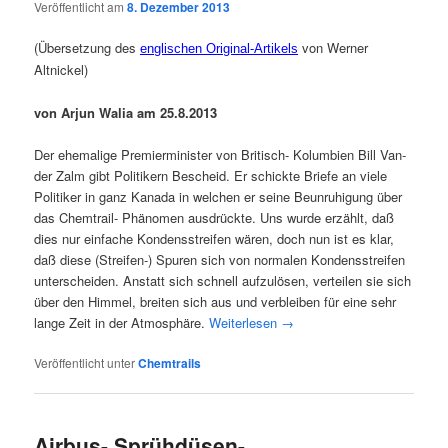
Veröffentlicht am
8. Dezember 2013
(Über­set­zung des
von Wer­ner
eng­li­schen Ori­gi­nal-Arti­kels
Altnickel)
von Arjun Walia am 25.8.2013
Der ehe­ma­li­ge Pre­mier­mi­nis­ter von Bri­tisch- Kolum­bi­en Bill Van­
der Zalm gibt Poli­ti­kern Bescheid. Er schick­te Brie­fe an vie­le
Poli­ti­ker in ganz Kana­da in wel­chen er sei­ne Beun­ru­hi­gung über
das Chem­trail- Phä­no­men aus­drück­te. Uns wur­de erzählt, daß
dies nur ein­fa­che Kon­dens­strei­fen wären, doch nun ist es klar,
daß die­se (Strei­fen-) Spu­ren sich von nor­ma­len Kon­dens­strei­fen
unter­schei­den. Anstatt sich schnell auf­zu­lö­sen, ver­tei­len sie sich
über den Him­mel, brei­ten sich aus und ver­blei­ben für eine sehr
lan­ge Zeit in der Atmo­sphä­re.
Wei­ter­le­sen
→
Veröffentlicht unter
Chemtrails
Airbus- Sprühdüsen-