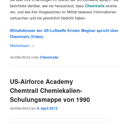
berich­te­te dar­über, wie sie her­aus­fand, dass
Chem­trails
exis­tie­
ren, und wie ihre Vor­ge­setz­ten im Mili­tär bewusst Infor­ma­tio­nen
ver­tu­schen und sie per­sön­lich bedroht haben.
Whistleblower der US-Luftwaffe Kristen Meghan spricht über
Chemtrails (Video)
Wei­ter­le­sen
→
Veröffentlicht unter
Chemtrails
US-Airforce Academy
Chemtrail Chemiekalien-
Schulungsmappe von 1990
Veröffentlicht am
4. April 2013