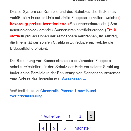
Die­ses Sys­tem der Kon­trol­le und des Schut­zes des Erd­kli­mas
ver­läßt sich in ers­ter Linie auf zivi­le Flug­ge­sell­schaf­ten, wel­che
(
bevor­zugt preis­sub­ven­tio­nier­te )
Son­nen­ab­schat­ten­de, ( Son­
nen­strah­len­blo­ckie­ren­de / Son­nen­strah­len­re­flek­tie­ren­de )
Treib­
stof­fe
in gro­ßen Höhen der Atmo­sphä­re ver­bren­nen, im Auf­trag,
die Inten­si­tät der sola­ren Strah­lung zu redu­zie­ren, wel­che die
Erd­ober­flä­che erreicht.
Die Benut­zung von Son­nen­strah­len blo­ckie­ren­den Flug­ge­sell­
schafts­treib­stof­fen für den Schutz der Erde vor sola­rer Strah­lung
fin­det sei­ne Par­al­le­le in der Benut­zung von Son­nen­schutz­cremes
zum Schutz des Indi­vi­du­ums.
Wei­ter­le­sen
→
Veröffentlicht unter
Chemtrails
,
Patente
,
Umwelt- und
Wetterbeinflussung
" Vorherige
1
2
3
4
5
6
Nächste "