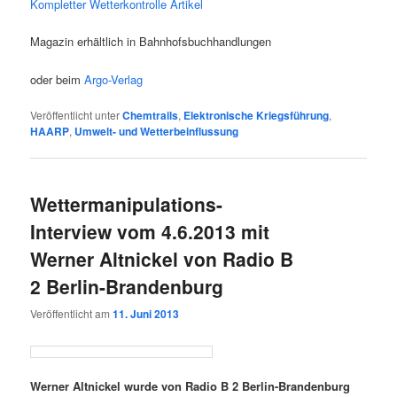
Kom­plet­ter Wet­ter­kon­trol­le
Artikel
Maga­zin erhält­lich in Bahnhofsbuchhandlungen
oder beim
Argo-Ver­lag
Veröffentlicht unter
Chemtrails
,
Elektronische Kriegsführung
,
HAARP
,
Umwelt- und Wetterbeinflussung
Wettermanipulations-
Interview vom 4.6.2013 mit
Werner Altnickel von Radio B
2 Berlin-Brandenburg
Veröffentlicht am
11. Juni 2013
Wer­ner Alt­ni­ckel wur­de von Radio B 2 Ber­lin-Bran­den­burg