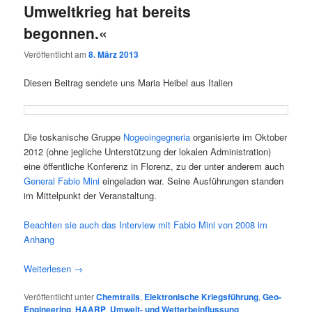
Umweltkrieg hat bereits
begonnen.«
Veröffentlicht am
8. März 2013
Die­sen Bei­trag sen­de­te uns Maria Hei­bel aus Italien
Die tos­ka­ni­sche Grup­pe
Nogeo­in­geg­ne­ria
orga­ni­sier­te im Okto­ber
2012 (ohne jeg­li­che Unter­stüt­zung der loka­len Admi­nis­tra­ti­on)
eine öffent­li­che Kon­fe­renz in Flo­renz, zu der unter ande­rem auch
Gene­ral Fabio Mini
ein­ge­la­den war. Sei­ne Aus­füh­run­gen stan­den
im Mit­tel­punkt der Veranstaltung.
Beach­ten sie auch das Inter­view mit Fabio Mini von 2008 im
Anhang
Wei­ter­le­sen
→
Veröffentlicht unter
Chemtrails
,
Elektronische Kriegsführung
,
Geo-
Engineering
,
HAARP
,
Umwelt- und Wetterbeinflussung